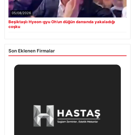
05/08/2026
Beşiktaşlı Hyeon-gyu Oh’un düğün dansında yakaladığı
coşku
Son Eklenen Firmalar