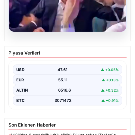
05.08.2026
Beşiktaşlı Hyeon-gyu Oh’un düğün
Piyasa Verileri
dansında yakaladığı coşku
Beşiktaş formasıyla tanınan Hyeon-gyu Oh, yakınlarının
düzenlediği düğünde sahneye çıkarak eğlenceli bir
USD
47.61
▲ +0.05%
dans performansı…
EUR
55.11
▲ +0.13%
ALTIN
6516.6
▲ +0.32%
BTC
3071472
▲ +0.91%
Son Eklenen Haberler