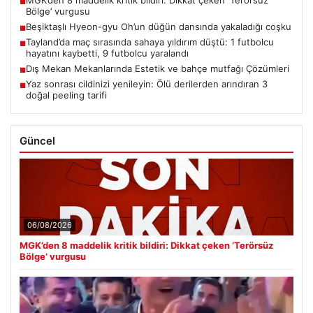
MGK’den 8 maddelik kritik bildiri: Dikkat çeken ‘Terörsüz
■
Bölge’ vurgusu
Beşiktaşlı Hyeon-gyu Oh’un düğün dansında yakaladığı coşku
■
Tayland’da maç sırasında sahaya yıldırım düştü: 1 futbolcu
■
hayatını kaybetti, 9 futbolcu yaralandı
Dış Mekan Mekanlarında Estetik ve bahçe mutfağı Çözümleri
■
Yaz sonrası cildinizi yenileyin: Ölü derilerden arındıran 3
■
doğal peeling tarifi
Güncel
06/08/2026
MGK’den 8 maddelik kritik bildiri: Dikkat çeken ‘Terörsüz
Bölge’ vurgusu