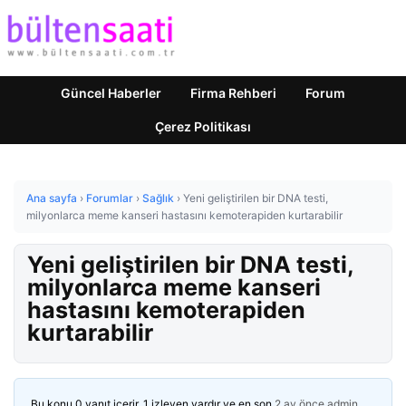
Güncel Haberler
Firma Rehberi
Forum
Çerez Politikası
Ana sayfa
›
Forumlar
›
Sağlık
›
Yeni geliştirilen bir DNA testi,
milyonlarca meme kanseri hastasını kemoterapiden kurtarabilir
Yeni geliştirilen bir DNA testi,
milyonlarca meme kanseri
hastasını kemoterapiden
kurtarabilir
Bu konu 0 yanıt içerir, 1 izleyen vardır ve en son
2 ay önce
admin