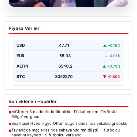
05.08.2026
Beşiktaşlı Hyeon-gyu Oh’un düğün
Piyasa Verileri
dansında yakaladığı coşku
Beşiktaş formasıyla tanınan Hyeon-gyu Oh, yakınlarının
düzenlediği düğünde sahneye çıkarak eğlenceli bir
USD
47.71
▲ +0.16%
dans performansı…
EUR
55.03
• -0.01%
ALTIN
6540.2
▲ +0.73%
BTC
3052870
▼ -0.60%
Son Eklenen Haberler
MGK’den 8 maddelik kritik bildiri: Dikkat çeken ‘Terörsüz
■
Bölge’ vurgusu
Beşiktaşlı Hyeon-gyu Oh’un düğün dansında yakaladığı coşku
■
Tayland’da maç sırasında sahaya yıldırım düştü: 1 futbolcu
■
hayatını kaybetti, 9 futbolcu yaralandı