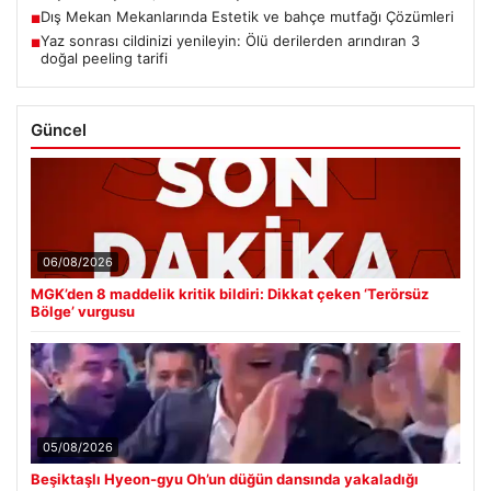
Dış Mekan Mekanlarında Estetik ve bahçe mutfağı Çözümleri
■
Yaz sonrası cildinizi yenileyin: Ölü derilerden arındıran 3
■
doğal peeling tarifi
Güncel
06/08/2026
MGK’den 8 maddelik kritik bildiri: Dikkat çeken ‘Terörsüz
Bölge’ vurgusu
05/08/2026
Beşiktaşlı Hyeon-gyu Oh’un düğün dansında yakaladığı