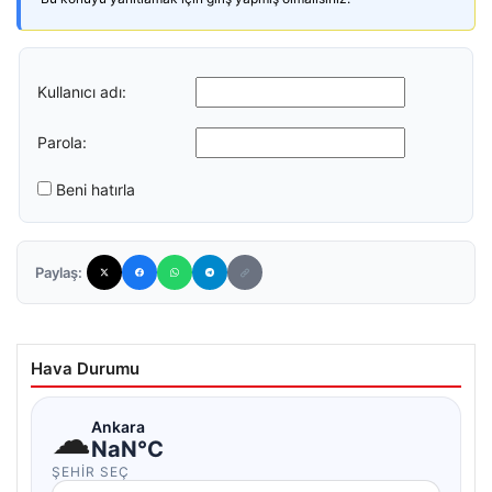
Kullanıcı adı:
Parola:
Beni hatırla
Paylaş:
Hava Durumu
☁
Ankara
NaN°C
ŞEHIR SEÇ