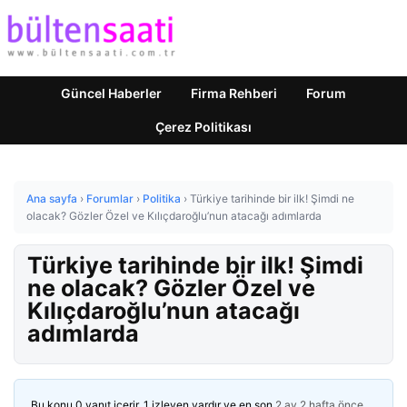
Güncel Haberler
Firma Rehberi
Forum
Çerez Politikası
Ana sayfa
›
Forumlar
›
Politika
›
Türkiye tarihinde bir ilk! Şimdi ne
olacak? Gözler Özel ve Kılıçdaroğlu’nun atacağı adımlarda
Türkiye tarihinde bir ilk! Şimdi
ne olacak? Gözler Özel ve
Kılıçdaroğlu’nun atacağı
adımlarda
Bu konu 0 yanıt içerir, 1 izleyen vardır ve en son
2 ay 2 hafta önce