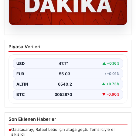
06.08.2026
MGK’den 8 maddelik kritik bildiri: Dikkat
Piyasa Verileri
çeken ‘Terörsüz Bölge’ vurgusu
USD
47.71
▲ +0.16%
EUR
55.03
• -0.01%
ALTIN
6540.2
▲ +0.73%
BTC
3052870
▼ -0.60%
Son Eklenen Haberler
Galatasaray, Rafael Leão için atağa geçti: Temsilciyle el
■
sıkışıldı