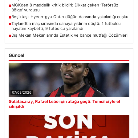
MGK’den 8 maddelik kritik bildiri: Dikkat çeken ‘Terörsüz
■
Bölge’ vurgusu
Beşiktaşlı Hyeon-gyu Oh’un düğün dansında yakaladığı coşku
■
Tayland’da maç sırasında sahaya yıldırım düştü: 1 futbolcu
■
hayatını kaybetti, 9 futbolcu yaralandı
Dış Mekan Mekanlarında Estetik ve bahçe mutfağı Çözümleri
■
Güncel
07/08/2026
Galatasaray, Rafael Leão için atağa geçti: Temsilciyle el
sıkışıldı