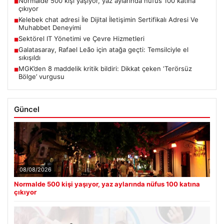
Normalde 500 kişi yaşıyor, yaz aylarında nüfus 100 katına
■
çıkıyor
Kelebek chat adresi İle Dijital İletişimin Sertifikalı Adresi Ve
■
Muhabbet Deneyimi
Sektörel IT Yönetimi ve Çevre Hizmetleri
■
Galatasaray, Rafael Leão için atağa geçti: Temsilciyle el
■
sıkışıldı
MGK’den 8 maddelik kritik bildiri: Dikkat çeken ‘Terörsüz
■
Bölge’ vurgusu
Güncel
08/08/2026
Normalde 500 kişi yaşıyor, yaz aylarında nüfus 100 katına
çıkıyor