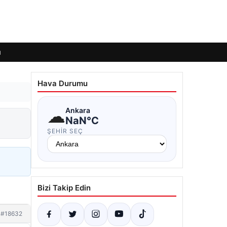
ı
Hava Durumu
☁
Ankara
NaN°C
ŞEHIR SEÇ
Bizi Takip Edin
#18632