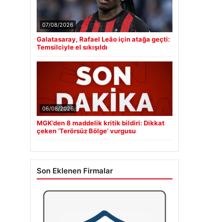
07/08/2026
Galatasaray, Rafael Leão için atağa geçti:
Temsilciyle el sıkışıldı
06/08/2026
MGK’den 8 maddelik kritik bildiri: Dikkat
çeken ‘Terörsüz Bölge’ vurgusu
Son Eklenen Firmalar