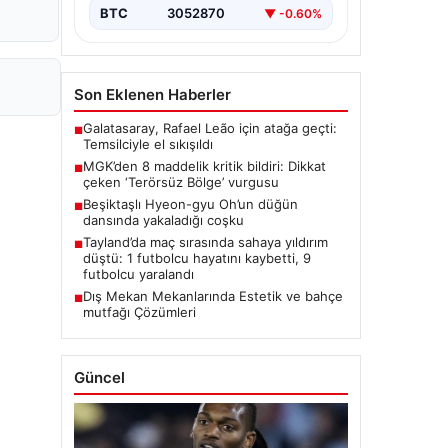
BTC
3052870
▼ -0.60%
Son Eklenen Haberler
Galatasaray, Rafael Leão için atağa geçti:
■
Temsilciyle el sıkışıldı
MGK’den 8 maddelik kritik bildiri: Dikkat
■
çeken ‘Terörsüz Bölge’ vurgusu
Beşiktaşlı Hyeon-gyu Oh’un düğün
■
dansında yakaladığı coşku
Tayland’da maç sırasında sahaya yıldırım
■
düştü: 1 futbolcu hayatını kaybetti, 9
futbolcu yaralandı
Dış Mekan Mekanlarında Estetik ve bahçe
■
mutfağı Çözümleri
Güncel