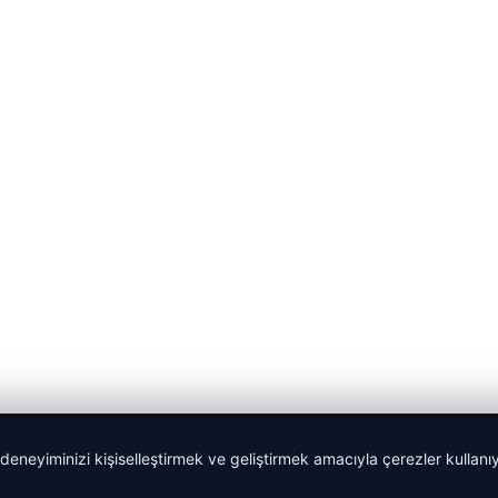
 deneyiminizi kişiselleştirmek ve geliştirmek amacıyla çerezler kullan
Yeminli Tercüme Bürosu
|
Malta Dil Okulu
|
lemagrup.com.t