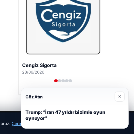
Cengiz Sigorta
23/06/2026
×
Göz Atın
Trump: “İran 47 yıldır bizimle oyun
oynuyor”
ıyoruz.
Çerez Politikamız
Reddet
Kabul Et
r