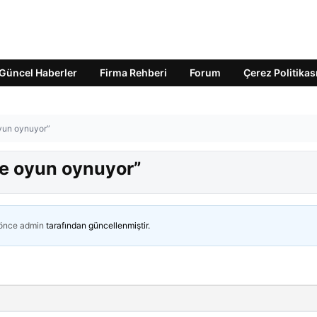
Güncel Haberler
Firma Rehberi
Forum
Çerez Politikas
oyun oynuyor”
mle oyun oynuyor”
 önce
admin
tarafından güncellenmiştir.