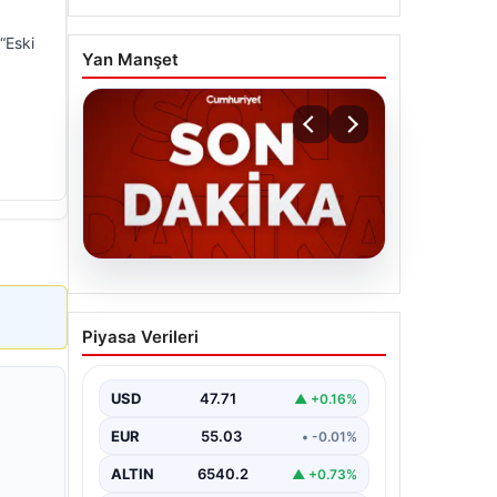
“Eski
Yan Manşet
06.08.2026
MGK’den 8 maddelik kritik
Piyasa Verileri
bildiri: Dikkat çeken
‘Terörsüz Bölge’ vurgusu
USD
47.71
▲ +0.16%
EUR
55.03
• -0.01%
ALTIN
6540.2
▲ +0.73%