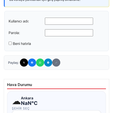
Kullanıcı adı:
Parola:
Beni hatırla
Paylaş:
Hava Durumu
☁
Ankara
NaN°C
ŞEHIR SEÇ