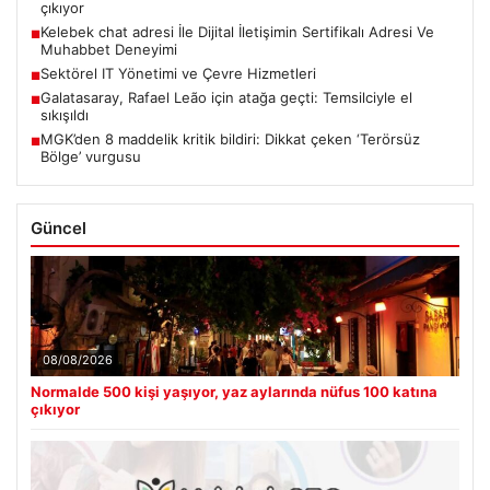
çıkıyor
Kelebek chat adresi İle Dijital İletişimin Sertifikalı Adresi Ve
■
Muhabbet Deneyimi
Sektörel IT Yönetimi ve Çevre Hizmetleri
■
Galatasaray, Rafael Leão için atağa geçti: Temsilciyle el
■
sıkışıldı
MGK’den 8 maddelik kritik bildiri: Dikkat çeken ‘Terörsüz
■
Bölge’ vurgusu
Güncel
08/08/2026
Normalde 500 kişi yaşıyor, yaz aylarında nüfus 100 katına
çıkıyor