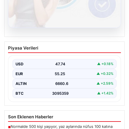
08.08.2026
Kelebek chat adresi İle Dijital İletişimin
Piyasa Verileri
Sertifikalı Adresi Ve Muhabbet
Deneyimi
USD
47.74
▲ +0.18%
İnternet çağında bireylerin güvenli bir tarzda irtibat
sağlaması kritik bir önem taşımaktadır. Güncel olarak…
EUR
55.25
▲ +0.32%
ALTIN
6660.6
▲ +2.59%
BTC
3095359
▲ +1.42%
Son Eklenen Haberler
Normalde 500 kişi yaşıyor, yaz aylarında nüfus 100 katına
■