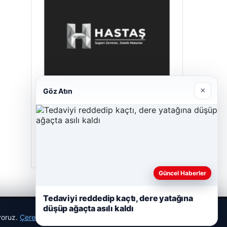
×
Göz Atın
Hastaş Beton
26/05/2026
Güncel Haberler
Tedaviyi reddedip kaçtı, dere yatağına
düşüp ağaçta asılı kaldı
ıyoruz.
Çerez Politikamız
Reddet
Kabul Et