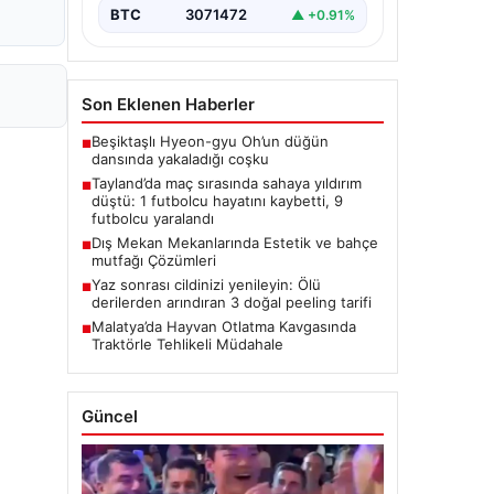
BTC
3071472
▲ +0.91%
Son Eklenen Haberler
Beşiktaşlı Hyeon-gyu Oh’un düğün
■
dansında yakaladığı coşku
Tayland’da maç sırasında sahaya yıldırım
■
düştü: 1 futbolcu hayatını kaybetti, 9
futbolcu yaralandı
Dış Mekan Mekanlarında Estetik ve bahçe
■
mutfağı Çözümleri
Yaz sonrası cildinizi yenileyin: Ölü
■
derilerden arındıran 3 doğal peeling tarifi
Malatya’da Hayvan Otlatma Kavgasında
■
Traktörle Tehlikeli Müdahale
Güncel