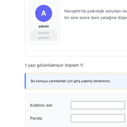
Nevşehir’de psikolojik sorunları
A
bir süre sonra dere yatağına düşere
admin
Anahtar
yönetici
1 yazı görüntüleniyor (toplam 1)
Bu konuyu yanıtlamak için giriş yapmış olmalısınız.
Kullanıcı adı:
Parola: