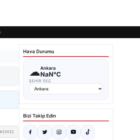
ı
Hava Durumu
☁
Ankara
NaN°C
ŞEHIR SEÇ
Bizi Takip Edin
#23022