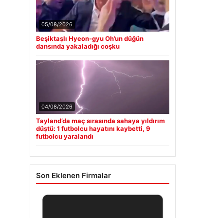
05/08/2026
Beşiktaşlı Hyeon-gyu Oh’un düğün
dansında yakaladığı coşku
04/08/2026
Tayland’da maç sırasında sahaya yıldırım
düştü: 1 futbolcu hayatını kaybetti, 9
futbolcu yaralandı
Son Eklenen Firmalar