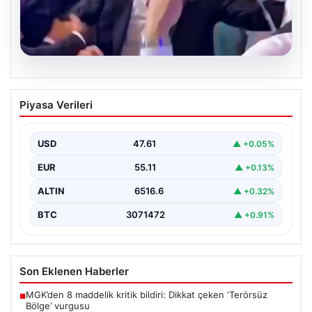
05.08.2026
Beşiktaşlı Hyeon-gyu Oh’un düğün
Piyasa Verileri
dansında yakaladığı coşku
Beşiktaş formasıyla tanınan Hyeon-gyu Oh, yakınlarının
düzenlediği düğünde sahneye çıkarak eğlenceli bir
USD
47.61
▲ +0.05%
dans performansı…
EUR
55.11
▲ +0.13%
ALTIN
6516.6
▲ +0.32%
BTC
3071472
▲ +0.91%
Son Eklenen Haberler
MGK’den 8 maddelik kritik bildiri: Dikkat çeken ‘Terörsüz
■
Bölge’ vurgusu