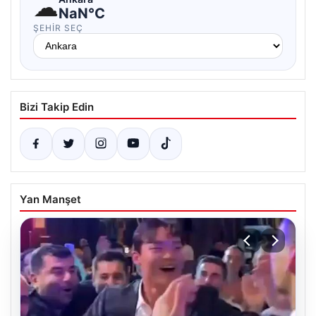
☁
NaN°C
ŞEHIR SEÇ
Bizi Takip Edin
Yan Manşet