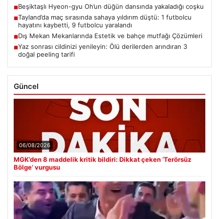
Beşiktaşlı Hyeon-gyu Oh’un düğün dansında yakaladığı coşku
■
Tayland’da maç sırasında sahaya yıldırım düştü: 1 futbolcu
■
hayatını kaybetti, 9 futbolcu yaralandı
Dış Mekan Mekanlarında Estetik ve bahçe mutfağı Çözümleri
■
Yaz sonrası cildinizi yenileyin: Ölü derilerden arındıran 3
■
doğal peeling tarifi
Güncel
06/08/2026
MGK’den 8 maddelik kritik bildiri: Dikkat çeken ‘Terörsüz
Bölge’ vurgusu