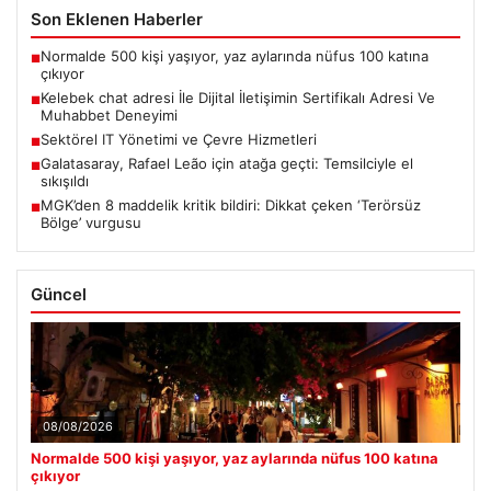
Son Eklenen Haberler
Normalde 500 kişi yaşıyor, yaz aylarında nüfus 100 katına
■
çıkıyor
Kelebek chat adresi İle Dijital İletişimin Sertifikalı Adresi Ve
■
Muhabbet Deneyimi
Sektörel IT Yönetimi ve Çevre Hizmetleri
■
Galatasaray, Rafael Leão için atağa geçti: Temsilciyle el
■
sıkışıldı
MGK’den 8 maddelik kritik bildiri: Dikkat çeken ‘Terörsüz
■
Bölge’ vurgusu
Güncel
08/08/2026
Normalde 500 kişi yaşıyor, yaz aylarında nüfus 100 katına
çıkıyor