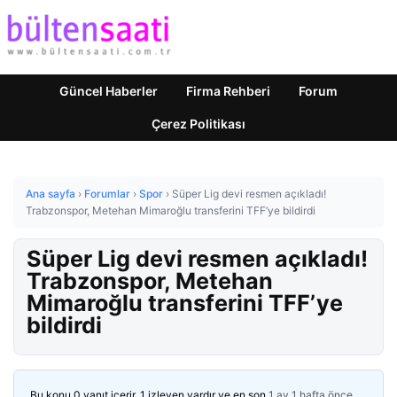
Güncel Haberler
Firma Rehberi
Forum
Çerez Politikası
Ana sayfa
›
Forumlar
›
Spor
›
Süper Lig devi resmen açıkladı!
Trabzonspor, Metehan Mimaroğlu transferini TFF’ye bildirdi
Süper Lig devi resmen açıkladı!
Trabzonspor, Metehan
Mimaroğlu transferini TFF’ye
bildirdi
Bu konu 0 yanıt içerir, 1 izleyen vardır ve en son
1 ay 1 hafta önce