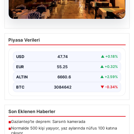
08.08.2026
Normalde 500 kişi yaşıyor, yaz
Piyasa Verileri
aylarında nüfus 100 katına çıkıyor
USD
47.74
▲ +0.18%
EUR
55.25
▲ +0.32%
ALTIN
6660.6
▲ +2.59%
BTC
3084642
▼ -0.34%
Son Eklenen Haberler
Gaziantep’te deprem: Sarsıntı kamerada
■
Normalde 500 kişi yaşıyor, yaz aylarında nüfus 100 katına
■
çıkıyor