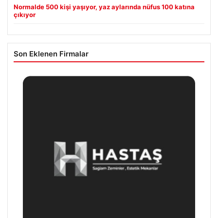
Normalde 500 kişi yaşıyor, yaz aylarında nüfus 100 katına
çıkıyor
Son Eklenen Firmalar