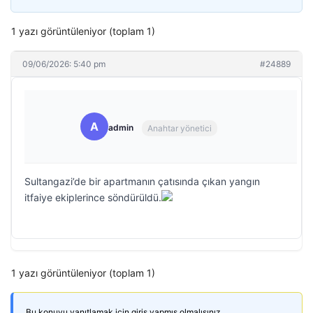
1 yazı görüntüleniyor (toplam 1)
09/06/2026: 5:40 pm
#24889
A
admin
Anahtar yönetici
Sultangazi’de bir apartmanın çatısında çıkan yangın
itfaiye ekiplerince söndürüldü.
1 yazı görüntüleniyor (toplam 1)
Bu konuyu yanıtlamak için giriş yapmış olmalısınız.