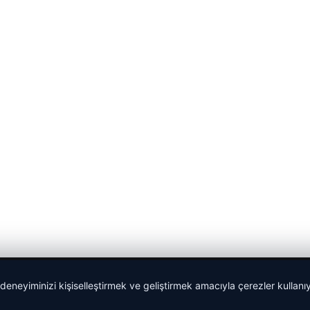
 deneyiminizi kişiselleştirmek ve geliştirmek amacıyla çerezler kullan
Yeminli Tercüme Bürosu
|
Malta Dil Okulu
|
lemagrup.com.t