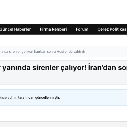
Güncel Haberler
Firma Rehberi
Forum
Çerez Politikas
anında sirenler çalıyor! İran’dan sonra Husiler de saldırdı
ir yanında sirenler çalıyor! İran’dan s
 önce
admin
tarafından güncellenmiştir.