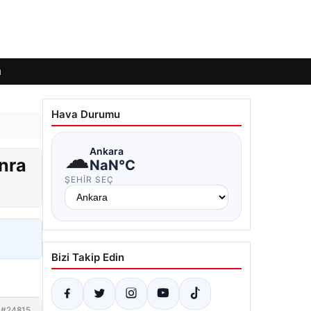
ı
Hava Durumu
☁
Ankara
onra
NaN°C
ŞEHIR SEÇ
Bizi Takip Edin
#24815