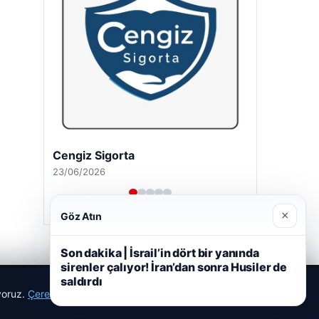
Cengiz Sigorta
23/06/2026
×
Göz Atın
Son dakika | İsrail’in dört bir yanında
sirenler çalıyor! İran’dan sonra Husiler de
saldırdı
ıyoruz.
Çerez Politikamız
Reddet
Kabul Et
r