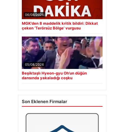
06/08/2026
MGK’den 8 maddelik kritik bildiri: Dikkat
çeken ‘Terörsüz Bölge’ vurgusu
05/08/2026
Beşiktaşlı Hyeon-gyu Oh’un düğün
dansında yakaladığı coşku
Son Eklenen Firmalar