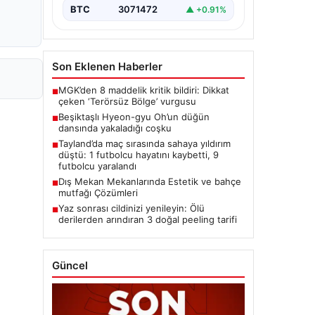
BTC
3071472
▲ +0.91%
Son Eklenen Haberler
MGK’den 8 maddelik kritik bildiri: Dikkat
■
çeken ‘Terörsüz Bölge’ vurgusu
Beşiktaşlı Hyeon-gyu Oh’un düğün
■
dansında yakaladığı coşku
Tayland’da maç sırasında sahaya yıldırım
■
düştü: 1 futbolcu hayatını kaybetti, 9
futbolcu yaralandı
Dış Mekan Mekanlarında Estetik ve bahçe
■
mutfağı Çözümleri
Yaz sonrası cildinizi yenileyin: Ölü
■
derilerden arındıran 3 doğal peeling tarifi
Güncel