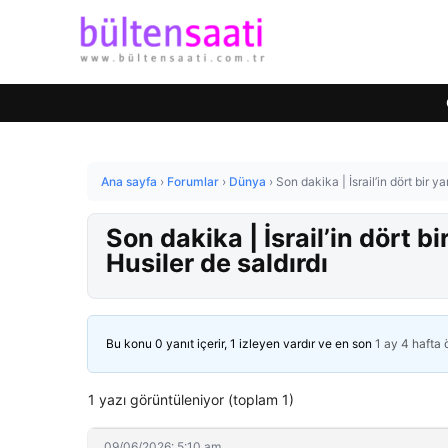
Ana sayfa
›
Forumlar
›
Dünya
›
Son dakika | İsrail’in dört bir y
Son dakika | İsrail’in dört b
Husiler de saldırdı
Bu konu 0 yanıt içerir, 1 izleyen vardır ve en son
1 ay 4 hafta
1 yazı görüntüleniyor (toplam 1)
09/06/2026: 5:10 am