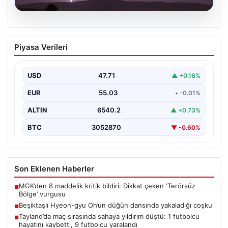
04.08.2026
Tayland’da maç sırasında sahaya
Piyasa Verileri
yıldırım düştü: 1 futbolcu hayatını
kaybetti, 9 futbolcu yaralandı
USD
47.71
▲ +0.16%
EUR
55.03
• -0.01%
ALTIN
6540.2
▲ +0.73%
BTC
3052870
▼ -0.60%
Son Eklenen Haberler
MGK’den 8 maddelik kritik bildiri: Dikkat çeken ‘Terörsüz
■
Bölge’ vurgusu
Beşiktaşlı Hyeon-gyu Oh’un düğün dansında yakaladığı coşku
■
Tayland’da maç sırasında sahaya yıldırım düştü: 1 futbolcu
■
hayatını kaybetti, 9 futbolcu yaralandı