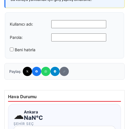
Kullanıcı adı:
Parola:
Beni hatırla
Paylaş:
Hava Durumu
☁
Ankara
NaN°C
ŞEHIR SEÇ