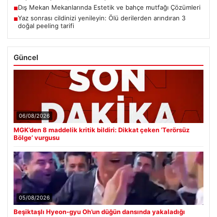
Dış Mekan Mekanlarında Estetik ve bahçe mutfağı Çözümleri
■
Yaz sonrası cildinizi yenileyin: Ölü derilerden arındıran 3
■
doğal peeling tarifi
Güncel
06/08/2026
MGK’den 8 maddelik kritik bildiri: Dikkat çeken ‘Terörsüz
Bölge’ vurgusu
05/08/2026
Beşiktaşlı Hyeon-gyu Oh’un düğün dansında yakaladığı