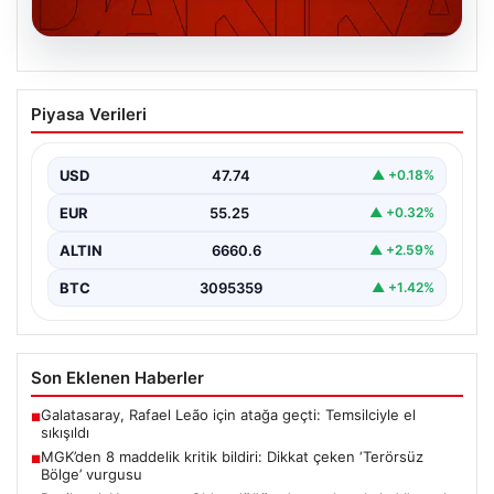
06.08.2026
MGK’den 8 maddelik kritik bildiri: Dikkat
Piyasa Verileri
çeken ‘Terörsüz Bölge’ vurgusu
USD
47.74
▲ +0.18%
EUR
55.25
▲ +0.32%
ALTIN
6660.6
▲ +2.59%
BTC
3095359
▲ +1.42%
Son Eklenen Haberler
Galatasaray, Rafael Leão için atağa geçti: Temsilciyle el
■
sıkışıldı
MGK’den 8 maddelik kritik bildiri: Dikkat çeken ‘Terörsüz
■
Bölge’ vurgusu