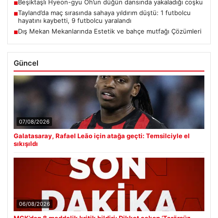
Beşiktaşlı Hyeon-gyu Oh’un düğün dansında yakaladığı coşku
■
Tayland’da maç sırasında sahaya yıldırım düştü: 1 futbolcu
■
hayatını kaybetti, 9 futbolcu yaralandı
Dış Mekan Mekanlarında Estetik ve bahçe mutfağı Çözümleri
■
Güncel
07/08/2026
Galatasaray, Rafael Leão için atağa geçti: Temsilciyle el
sıkışıldı
06/08/2026
MGK’den 8 maddelik kritik bildiri: Dikkat çeken ‘Terörsüz