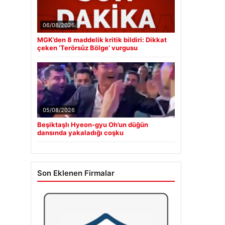
06/08/2026
MGK’den 8 maddelik kritik bildiri: Dikkat
çeken ‘Terörsüz Bölge’ vurgusu
05/08/2026
Beşiktaşlı Hyeon-gyu Oh’un düğün
dansında yakaladığı coşku
Son Eklenen Firmalar