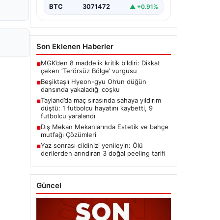
BTC
3071472
▲ +0.91%
Son Eklenen Haberler
MGK’den 8 maddelik kritik bildiri: Dikkat
■
çeken ‘Terörsüz Bölge’ vurgusu
Beşiktaşlı Hyeon-gyu Oh’un düğün
■
dansında yakaladığı coşku
Tayland’da maç sırasında sahaya yıldırım
■
düştü: 1 futbolcu hayatını kaybetti, 9
futbolcu yaralandı
Dış Mekan Mekanlarında Estetik ve bahçe
■
mutfağı Çözümleri
Yaz sonrası cildinizi yenileyin: Ölü
■
derilerden arındıran 3 doğal peeling tarifi
Güncel