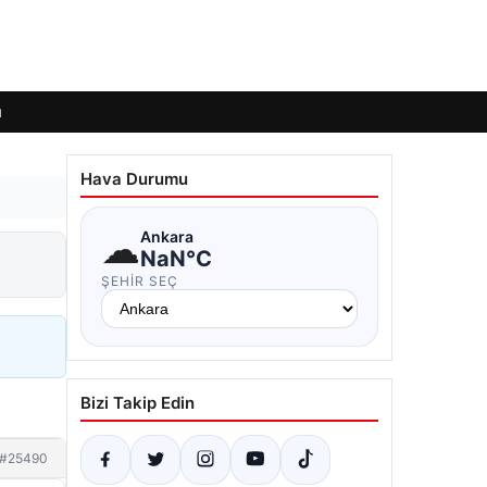
ı
Hava Durumu
☁
Ankara
NaN°C
ŞEHIR SEÇ
Bizi Takip Edin
#25490