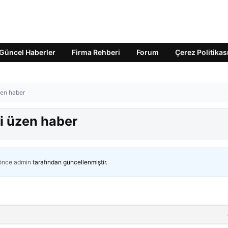
Güncel Haberler
Firma Rehberi
Forum
Çerez Politikas
zen haber
i üzen haber
 önce
admin
tarafından güncellenmiştir.