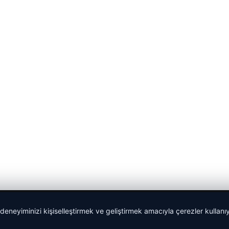
 deneyiminizi kişiselleştirmek ve geliştirmek amacıyla çerezler kullan
Yeminli Tercüme Bürosu
|
Malta Dil Okulu
|
lemagrup.com.t