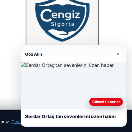
×
Göz Atın
Cengiz Sigorta
23/06/2026
Güncel Haberler
Serdar Ortaç’tan sevenlerini üzen haber
ıyoruz.
Çerez Politikamız
Reddet
Kabul Et
r