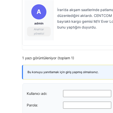
İran’da akşam saatlerinde patlama
A
düzenlediğini aktardı. CENTCOM 
bayraklı kargo gemisi M/V Ever Lov
admin
bunu yaptığını duyurdu.
Anahtar
yönetici
1 yazı görüntüleniyor (toplam 1)
Bu konuyu yanıtlamak için giriş yapmış olmalısınız.
Kullanıcı adı:
Parola: