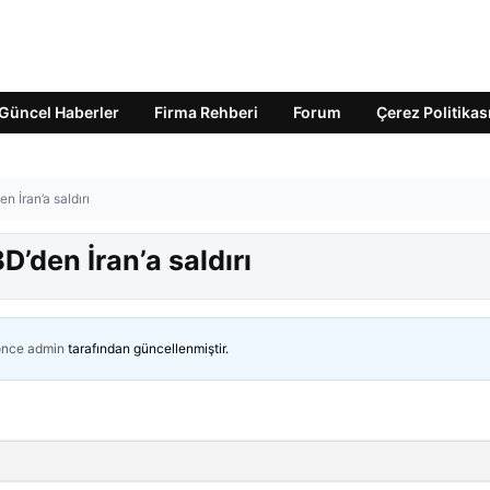
Güncel Haberler
Firma Rehberi
Forum
Çerez Politikas
n İran’a saldırı
’den İran’a saldırı
önce
admin
tarafından güncellenmiştir.