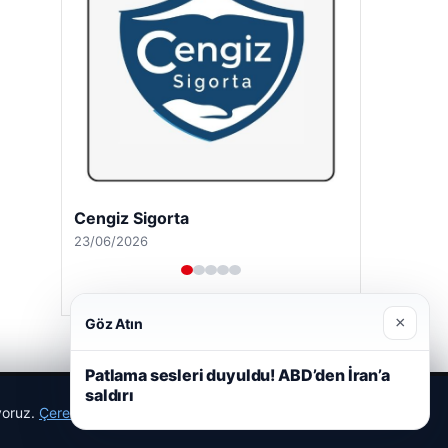
Cengiz Sigorta
23/06/2026
×
Göz Atın
Patlama sesleri duyuldu! ABD’den İran’a
saldırı
ıyoruz.
Çerez Politikamız
Reddet
Kabul Et
r