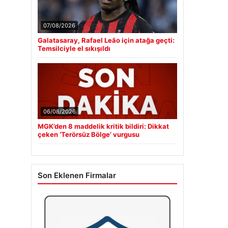
07/08/2026
Galatasaray, Rafael Leão için atağa geçti:
Temsilciyle el sıkışıldı
06/08/2026
MGK’den 8 maddelik kritik bildiri: Dikkat
çeken ‘Terörsüz Bölge’ vurgusu
Son Eklenen Firmalar