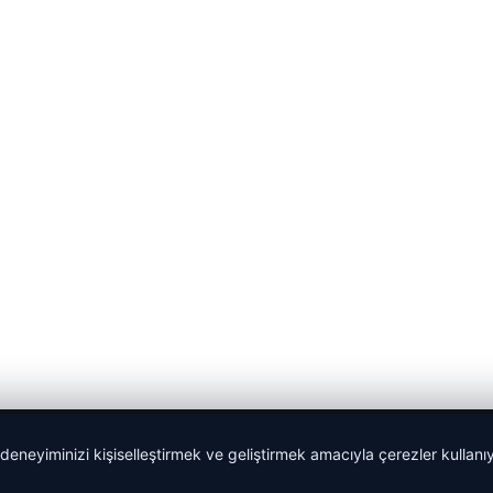
 deneyiminizi kişiselleştirmek ve geliştirmek amacıyla çerezler kullan
Yeminli Tercüme Bürosu
|
Malta Dil Okulu
|
lemagrup.com.t