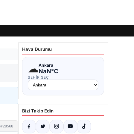
ı
Hava Durumu
☁
Ankara
NaN°C
ŞEHIR SEÇ
Bizi Takip Edin
#28568