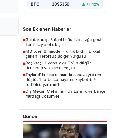
BTC
3095359
▲ +1.42%
Son Eklenen Haberler
Galatasaray, Rafael Leão için atağa geçti:
■
Temsilciyle el sıkışıldı
MGK’den 8 maddelik kritik bildiri: Dikkat
■
çeken ‘Terörsüz Bölge’ vurgusu
Beşiktaşlı Hyeon-gyu Oh’un düğün
■
dansında yakaladığı coşku
Tayland’da maç sırasında sahaya yıldırım
■
düştü: 1 futbolcu hayatını kaybetti, 9
futbolcu yaralandı
Dış Mekan Mekanlarında Estetik ve bahçe
■
mutfağı Çözümleri
Güncel