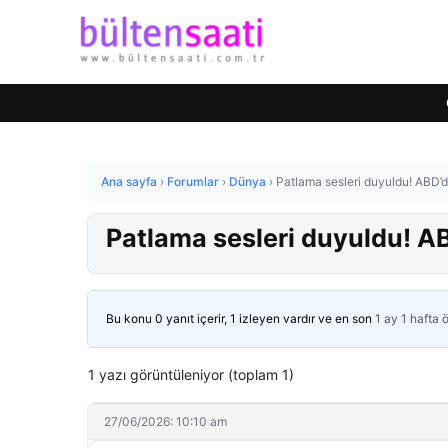
Ana sayfa
›
Forumlar
›
Dünya
›
Patlama sesleri duyuldu! ABD’de
Patlama sesleri duyuldu! ABD
Bu konu 0 yanıt içerir, 1 izleyen vardır ve en son
1 ay 1 hafta 
1 yazı görüntüleniyor (toplam 1)
27/06/2026: 10:10 am