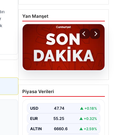
ırı
Yan Manşet
r
ak
06.08.2026
MGK’den 8 maddelik kritik
Piyasa Verileri
bildiri: Dikkat çeken
‘Terörsüz Bölge’ vurgusu
USD
47.74
▲ +0.18%
EUR
55.25
▲ +0.32%
ALTIN
6660.6
▲ +2.59%