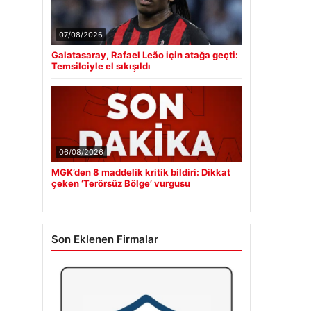
07/08/2026
Galatasaray, Rafael Leão için atağa geçti:
Temsilciyle el sıkışıldı
06/08/2026
MGK’den 8 maddelik kritik bildiri: Dikkat
çeken ‘Terörsüz Bölge’ vurgusu
Son Eklenen Firmalar