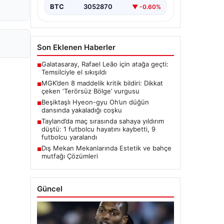
BTC
3052870
▼ -0.60%
Son Eklenen Haberler
Galatasaray, Rafael Leão için atağa geçti:
■
Temsilciyle el sıkışıldı
MGK’den 8 maddelik kritik bildiri: Dikkat
■
çeken ‘Terörsüz Bölge’ vurgusu
Beşiktaşlı Hyeon-gyu Oh’un düğün
■
dansında yakaladığı coşku
Tayland’da maç sırasında sahaya yıldırım
■
düştü: 1 futbolcu hayatını kaybetti, 9
futbolcu yaralandı
Dış Mekan Mekanlarında Estetik ve bahçe
■
mutfağı Çözümleri
Güncel