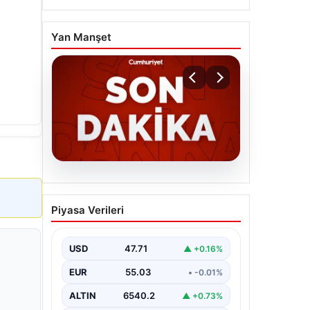
Yan Manşet
06.08.2026
MGK’den 8 maddelik kritik
Piyasa Verileri
bildiri: Dikkat çeken
‘Terörsüz Bölge’ vurgusu
USD
47.71
▲ +0.16%
EUR
55.03
• -0.01%
ALTIN
6540.2
▲ +0.73%