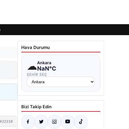
ı
Hava Durumu
☁
Ankara
NaN°C
ŞEHIR SEÇ
Bizi Takip Edin
#22338