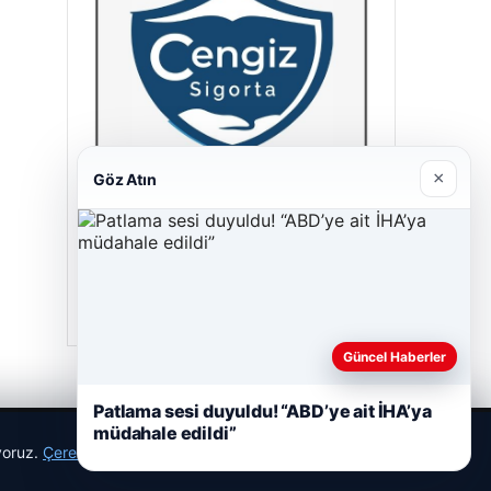
×
Göz Atın
Cengiz Sigorta
23/06/2026
Güncel Haberler
Patlama sesi duyuldu! “ABD’ye ait İHA’ya
müdahale edildi”
ıyoruz.
Çerez Politikamız
Reddet
Kabul Et
r