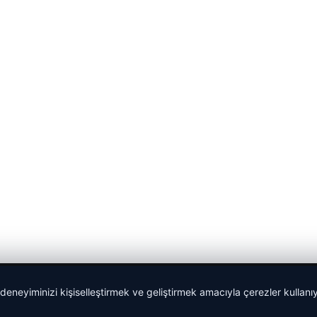
 deneyiminizi kişiselleştirmek ve geliştirmek amacıyla çerezler kullan
Yeminli Tercüme Bürosu
|
Malta Dil Okulu
|
lemagrup.com.t