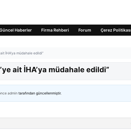
Güncel Haberler
Firma Rehberi
Forum
Çerez Politikas
ait İHA’ya müdahale edildi”
ye ait İHA’ya müdahale edildi”
 önce
admin
tarafından güncellenmiştir.