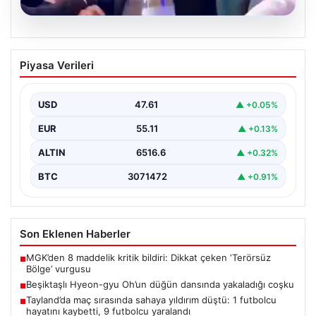
05.08.2026
Beşiktaşlı Hyeon-gyu Oh’un düğün
Piyasa Verileri
dansında yakaladığı coşku
Beşiktaş formasıyla tanınan Hyeon-gyu Oh, yakınlarının
düzenlediği düğünde sahneye çıkarak eğlenceli bir
USD
47.61
▲ +0.05%
dans performansı…
EUR
55.11
▲ +0.13%
ALTIN
6516.6
▲ +0.32%
BTC
3071472
▲ +0.91%
Son Eklenen Haberler
MGK’den 8 maddelik kritik bildiri: Dikkat çeken ‘Terörsüz
■
Bölge’ vurgusu
Beşiktaşlı Hyeon-gyu Oh’un düğün dansında yakaladığı coşku
■
Tayland’da maç sırasında sahaya yıldırım düştü: 1 futbolcu
■
hayatını kaybetti, 9 futbolcu yaralandı