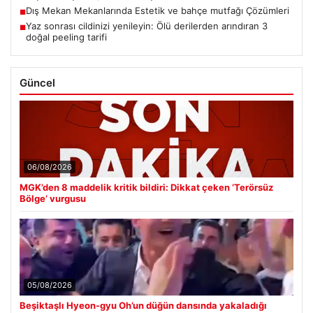
Dış Mekan Mekanlarında Estetik ve bahçe mutfağı Çözümleri
■
Yaz sonrası cildinizi yenileyin: Ölü derilerden arındıran 3
■
doğal peeling tarifi
Güncel
06/08/2026
MGK’den 8 maddelik kritik bildiri: Dikkat çeken ‘Terörsüz
Bölge’ vurgusu
05/08/2026
Beşiktaşlı Hyeon-gyu Oh’un düğün dansında yakaladığı