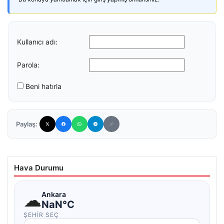
Kullanıcı adı:
Parola:
Beni hatırla
Paylaş:
Hava Durumu
☁
Ankara
NaN°C
ŞEHIR SEÇ