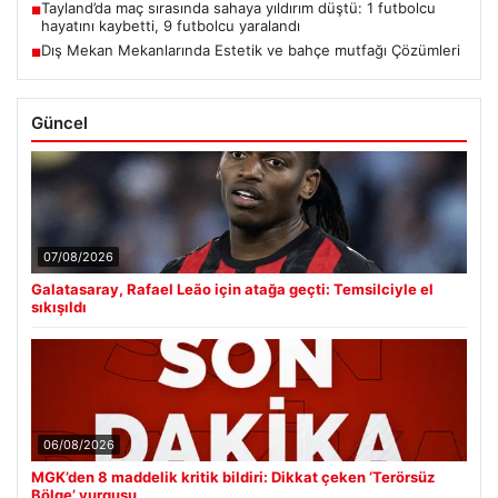
Tayland’da maç sırasında sahaya yıldırım düştü: 1 futbolcu
■
hayatını kaybetti, 9 futbolcu yaralandı
Dış Mekan Mekanlarında Estetik ve bahçe mutfağı Çözümleri
■
Güncel
07/08/2026
Galatasaray, Rafael Leão için atağa geçti: Temsilciyle el
sıkışıldı
06/08/2026
MGK’den 8 maddelik kritik bildiri: Dikkat çeken ‘Terörsüz
Bölge’ vurgusu