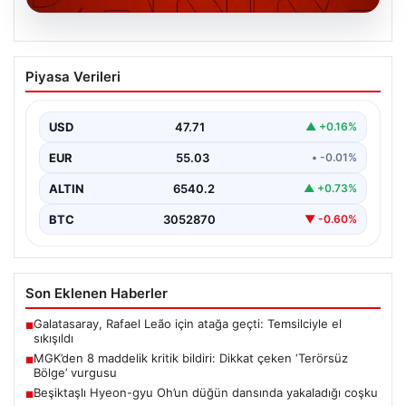
06.08.2026
MGK’den 8 maddelik kritik bildiri: Dikkat
Piyasa Verileri
çeken ‘Terörsüz Bölge’ vurgusu
USD
47.71
▲ +0.16%
EUR
55.03
• -0.01%
ALTIN
6540.2
▲ +0.73%
BTC
3052870
▼ -0.60%
Son Eklenen Haberler
Galatasaray, Rafael Leão için atağa geçti: Temsilciyle el
■
sıkışıldı
MGK’den 8 maddelik kritik bildiri: Dikkat çeken ‘Terörsüz
■
Bölge’ vurgusu
Beşiktaşlı Hyeon-gyu Oh’un düğün dansında yakaladığı coşku
■