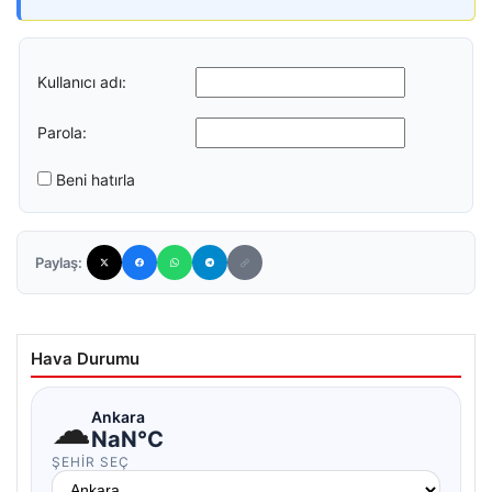
Kullanıcı adı:
Parola:
Beni hatırla
Paylaş:
Hava Durumu
☁
Ankara
NaN°C
ŞEHIR SEÇ