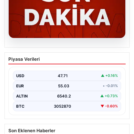
06.08.2026
MGK’den 8 maddelik kritik bildiri: Dikkat
Piyasa Verileri
çeken ‘Terörsüz Bölge’ vurgusu
USD
47.71
▲ +0.16%
EUR
55.03
• -0.01%
ALTIN
6540.2
▲ +0.73%
BTC
3052870
▼ -0.60%
Son Eklenen Haberler