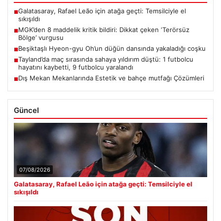
Galatasaray, Rafael Leão için atağa geçti: Temsilciyle el
■
sıkışıldı
MGK’den 8 maddelik kritik bildiri: Dikkat çeken ‘Terörsüz
■
Bölge’ vurgusu
Beşiktaşlı Hyeon-gyu Oh’un düğün dansında yakaladığı coşku
■
Tayland’da maç sırasında sahaya yıldırım düştü: 1 futbolcu
■
hayatını kaybetti, 9 futbolcu yaralandı
Dış Mekan Mekanlarında Estetik ve bahçe mutfağı Çözümleri
■
Güncel
07/08/2026
Galatasaray, Rafael Leão için atağa geçti: Temsilciyle el
sıkışıldı