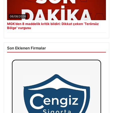
06/08/2026
MGK’den 8 maddelik kritik bildiri: Dikkat çeken ‘Terörsüz
Bölge’ vurgusu
Son Eklenen Firmalar