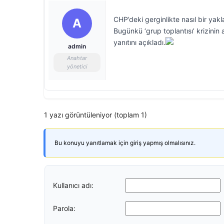
CHP’deki gerginlikte nasıl bir yak
A
Bugünkü ‘grup toplantısı’ krizini
yanıtını açıkladı.
admin
Anahtar
yönetici
1 yazı görüntüleniyor (toplam 1)
Bu konuyu yanıtlamak için giriş yapmış olmalısınız.
Kullanıcı adı:
Parola: