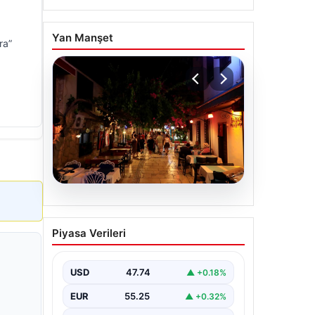
.
Yan Manşet
ra”
08.08.2026
Normalde 500 kişi
Piyasa Verileri
yaşıyor, yaz aylarında
nüfus 100 katına çıkıyor
USD
47.74
▲ +0.18%
EUR
55.25
▲ +0.32%