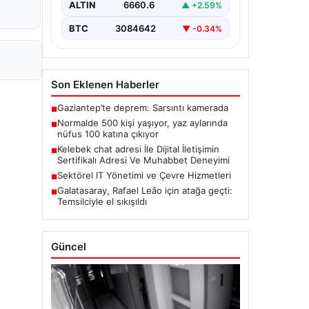
ALTIN
6660.6
▲ +2.59%
BTC
3084642
▼ -0.34%
Son Eklenen Haberler
Gaziantep’te deprem: Sarsıntı kamerada
■
Normalde 500 kişi yaşıyor, yaz aylarında
■
nüfus 100 katına çıkıyor
Kelebek chat adresi İle Dijital İletişimin
■
Sertifikalı Adresi Ve Muhabbet Deneyimi
Sektörel IT Yönetimi ve Çevre Hizmetleri
■
Galatasaray, Rafael Leão için atağa geçti:
■
Temsilciyle el sıkışıldı
Güncel