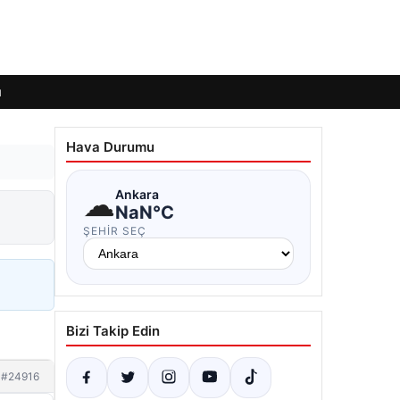
ı
Hava Durumu
☁
Ankara
NaN°C
ŞEHIR SEÇ
Bizi Takip Edin
#24916