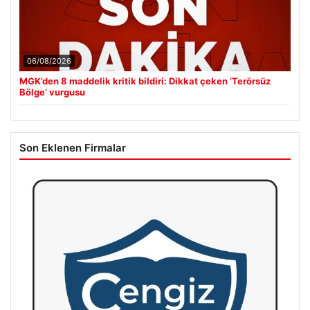
06/08/2026
MGK’den 8 maddelik kritik bildiri: Dikkat çeken ‘Terörsüz
Bölge’ vurgusu
Son Eklenen Firmalar