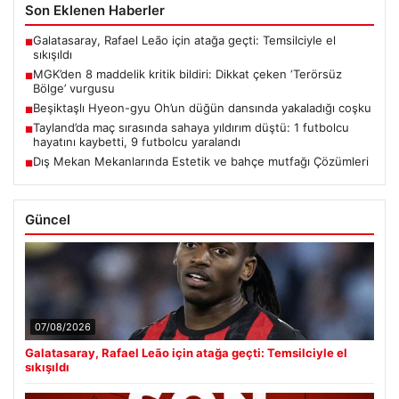
Son Eklenen Haberler
Galatasaray, Rafael Leão için atağa geçti: Temsilciyle el
■
sıkışıldı
MGK’den 8 maddelik kritik bildiri: Dikkat çeken ‘Terörsüz
■
Bölge’ vurgusu
Beşiktaşlı Hyeon-gyu Oh’un düğün dansında yakaladığı coşku
■
Tayland’da maç sırasında sahaya yıldırım düştü: 1 futbolcu
■
hayatını kaybetti, 9 futbolcu yaralandı
Dış Mekan Mekanlarında Estetik ve bahçe mutfağı Çözümleri
■
Güncel
07/08/2026
Galatasaray, Rafael Leão için atağa geçti: Temsilciyle el
sıkışıldı