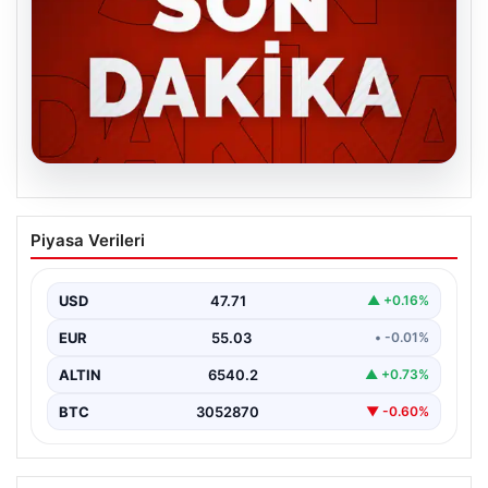
06.08.2026
MGK’den 8 maddelik kritik bildiri: Dikkat
Piyasa Verileri
çeken ‘Terörsüz Bölge’ vurgusu
USD
47.71
▲ +0.16%
EUR
55.03
• -0.01%
ALTIN
6540.2
▲ +0.73%
BTC
3052870
▼ -0.60%