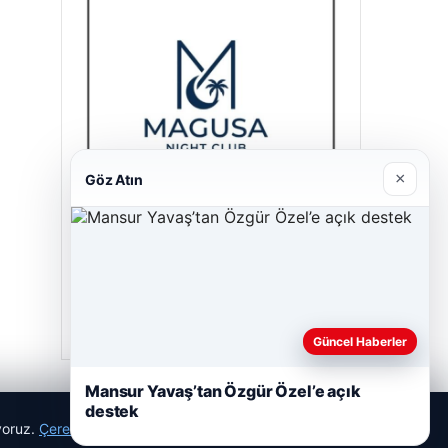
×
Göz Atın
Magusa Night Club
01/05/2026
Güncel Haberler
Mansur Yavaş’tan Özgür Özel’e açık
destek
ıyoruz.
Çerez Politikamız
Reddet
Kabul Et