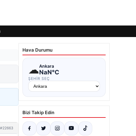
ı
Hava Durumu
☁
Ankara
NaN°C
ŞEHIR SEÇ
Bizi Takip Edin
#22663