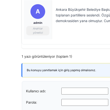
Ankara Büyükşehir Belediye Başka
A
toplanan partililere seslendi. Öz
demokrasiden yana olmuştur. Cumh
admin
Anahtar
yönetici
1 yazı görüntüleniyor (toplam 1)
Bu konuyu yanıtlamak için giriş yapmış olmalısınız.
Kullanıcı adı:
Parola: