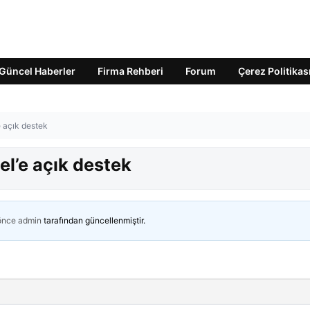
Güncel Haberler
Firma Rehberi
Forum
Çerez Politikas
 açık destek
l’e açık destek
 önce
admin
tarafından güncellenmiştir.