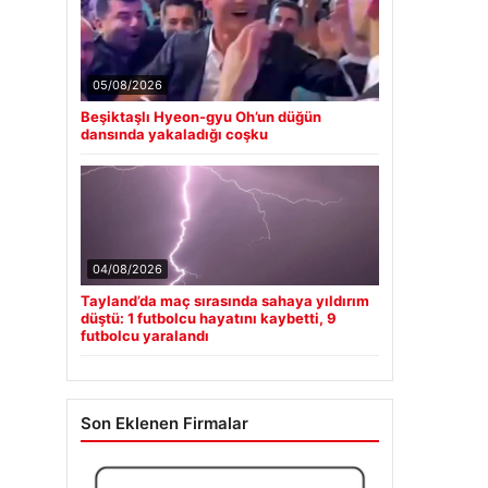
05/08/2026
Beşiktaşlı Hyeon-gyu Oh’un düğün
dansında yakaladığı coşku
04/08/2026
Tayland’da maç sırasında sahaya yıldırım
düştü: 1 futbolcu hayatını kaybetti, 9
futbolcu yaralandı
Son Eklenen Firmalar