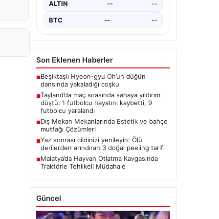
ALTIN
--
--
BTC
--
--
Son Eklenen Haberler
Beşiktaşlı Hyeon-gyu Oh’un düğün
■
dansında yakaladığı coşku
Tayland’da maç sırasında sahaya yıldırım
■
düştü: 1 futbolcu hayatını kaybetti, 9
futbolcu yaralandı
Dış Mekan Mekanlarında Estetik ve bahçe
■
mutfağı Çözümleri
Yaz sonrası cildinizi yenileyin: Ölü
■
derilerden arındıran 3 doğal peeling tarifi
Malatya’da Hayvan Otlatma Kavgasında
■
Traktörle Tehlikeli Müdahale
Güncel