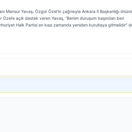
nı Mansur Yavaş, Özgür Özel’in çağrısıyla Ankara İl Başkanlığı önün
gür Özel’e açık destek veren Yavaş, “Benim duruşum başından beri
uriyet Halk Partisi en kısa zamanda yeniden kurultaya gitmelidir” d