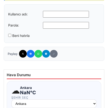
Kullanıcı adı:
Parola:
Beni hatırla
Paylaş:
Hava Durumu
☁
Ankara
NaN°C
ŞEHIR SEÇ