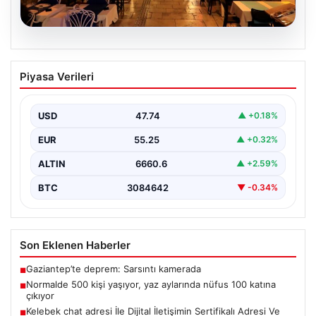
08.08.2026
Normalde 500 kişi yaşıyor, yaz
Piyasa Verileri
aylarında nüfus 100 katına çıkıyor
USD
47.74
▲ +0.18%
EUR
55.25
▲ +0.32%
ALTIN
6660.6
▲ +2.59%
BTC
3084642
▼ -0.34%
Son Eklenen Haberler
Gaziantep’te deprem: Sarsıntı kamerada
■
Normalde 500 kişi yaşıyor, yaz aylarında nüfus 100 katına
■
çıkıyor
Kelebek chat adresi İle Dijital İletişimin Sertifikalı Adresi Ve
■