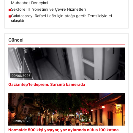
Muhabbet Deneyimi
Sektörel IT Yönetimi ve Çevre Hizmetleri
■
Galatasaray, Rafael Leão için atağa geçti: Temsilciyle el
■
sıkışıldı
Güncel
09/08/2026
Gaziantep’te deprem: Sarsıntı kamerada
08/08/2026
Normalde 500 kişi yaşıyor, yaz aylarında nüfus 100 katına