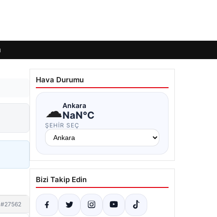
ı
Hava Durumu
☁
Ankara
NaN°C
ŞEHIR SEÇ
Bizi Takip Edin
#27562