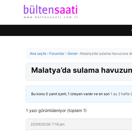
Ana sayfa
›
Forumlar
›
Genel
›
Malatya’da sulama havuzuna düş
Malatya’da sulama havuzuna
Bu konu 0 yanıt içerir, 1 izleyen vardır ve en son
1 ay 2 hafta
1 yazı görüntüleniyor (toplam 1)
22/06/2026: 7:16 pm