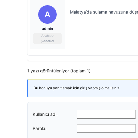
Malatya’da sulama havuzuna düşen i
A
admin
Anahtar
yönetici
1 yazı görüntüleniyor (toplam 1)
Bu konuyu yanıtlamak için giriş yapmış olmalısınız.
Kullanıcı adı:
Parola: