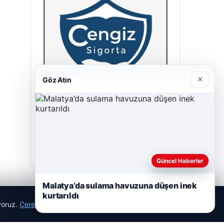
×
Göz Atın
Cengiz Sigorta
23/06/2026
Güncel Haberler
Malatya’da sulama havuzuna düşen inek
kurtarıldı
ıyoruz.
Çerez Politikamız
Reddet
Kabul Et