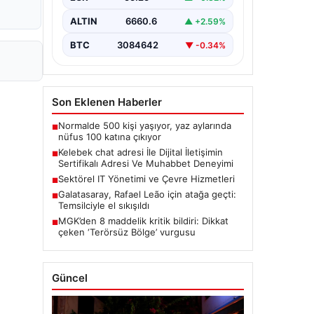
bir tarzda irtibat sağlaması kritik bir
önem taşımaktadır. Güncel olarak…
ALTIN
6660.6
▲ +2.59%
BTC
3084642
▼ -0.34%
Son Eklenen Haberler
Normalde 500 kişi yaşıyor, yaz aylarında
■
nüfus 100 katına çıkıyor
Kelebek chat adresi İle Dijital İletişimin
■
Sertifikalı Adresi Ve Muhabbet Deneyimi
Sektörel IT Yönetimi ve Çevre Hizmetleri
■
Galatasaray, Rafael Leão için atağa geçti:
■
Temsilciyle el sıkışıldı
MGK’den 8 maddelik kritik bildiri: Dikkat
■
çeken ‘Terörsüz Bölge’ vurgusu
Güncel