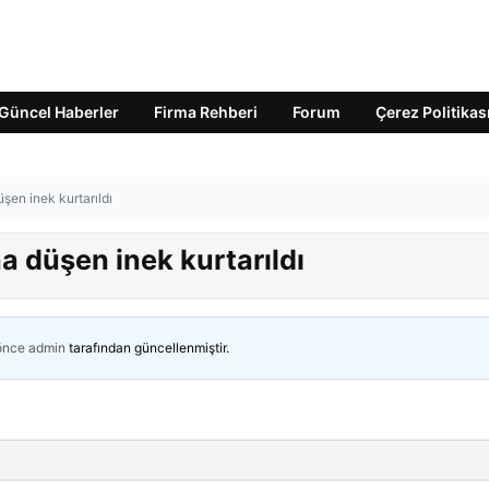
Güncel Haberler
Firma Rehberi
Forum
Çerez Politikas
en inek kurtarıldı
 düşen inek kurtarıldı
 önce
admin
tarafından güncellenmiştir.