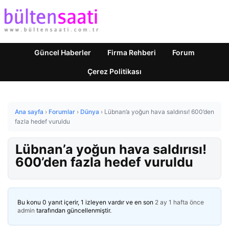
Güncel Haberler
Firma Rehberi
Forum
Çerez Politikası
Ana sayfa
›
Forumlar
›
Dünya
›
Lübnan’a yoğun hava saldırısı! 600’den
fazla hedef vuruldu
Lübnan’a yoğun hava saldırısı!
600’den fazla hedef vuruldu
Bu konu 0 yanıt içerir, 1 izleyen vardır ve en son
2 ay 1 hafta önce
admin
tarafından güncellenmiştir.