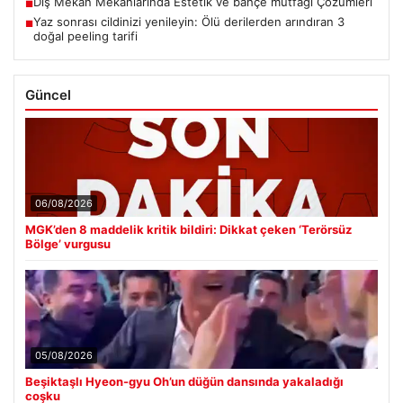
Dış Mekan Mekanlarında Estetik ve bahçe mutfağı Çözümleri
■
Yaz sonrası cildinizi yenileyin: Ölü derilerden arındıran 3
■
doğal peeling tarifi
Güncel
06/08/2026
MGK’den 8 maddelik kritik bildiri: Dikkat çeken ‘Terörsüz
Bölge’ vurgusu
05/08/2026
Beşiktaşlı Hyeon-gyu Oh’un düğün dansında yakaladığı
coşku