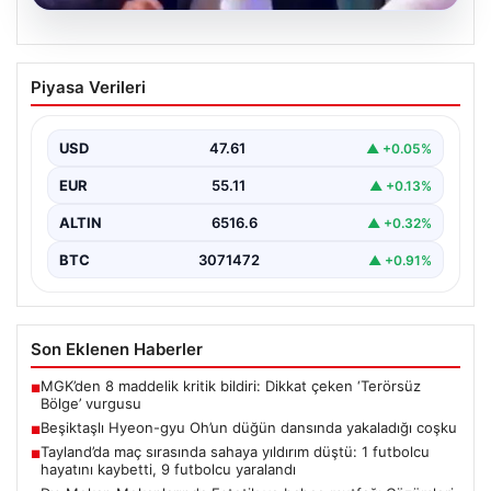
05.08.2026
Beşiktaşlı Hyeon-gyu Oh’un düğün
Piyasa Verileri
dansında yakaladığı coşku
Beşiktaş formasıyla tanınan Hyeon-gyu Oh, yakınlarının
düzenlediği düğünde sahneye çıkarak eğlenceli bir
USD
47.61
▲ +0.05%
dans performansı…
EUR
55.11
▲ +0.13%
ALTIN
6516.6
▲ +0.32%
BTC
3071472
▲ +0.91%
Son Eklenen Haberler
MGK’den 8 maddelik kritik bildiri: Dikkat çeken ‘Terörsüz
■
Bölge’ vurgusu
Beşiktaşlı Hyeon-gyu Oh’un düğün dansında yakaladığı coşku
■
Tayland’da maç sırasında sahaya yıldırım düştü: 1 futbolcu
■
hayatını kaybetti, 9 futbolcu yaralandı