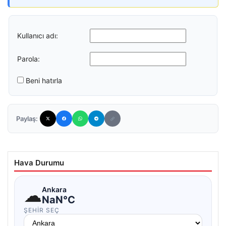
Kullanıcı adı:
Parola:
Beni hatırla
Paylaş:
Hava Durumu
☁
Ankara
NaN°C
ŞEHIR SEÇ