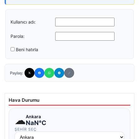
Kullanıcı adı:
Parola:
Beni hatırla
Paylaş:
Hava Durumu
☁
Ankara
NaN°C
ŞEHIR SEÇ