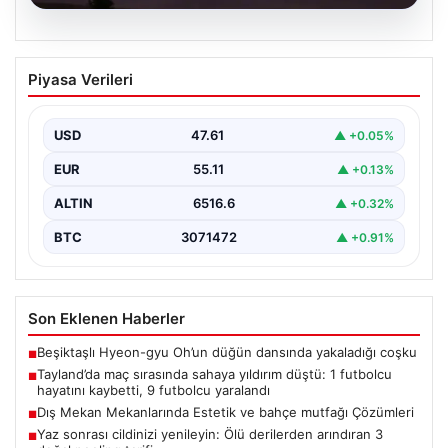
04.08.2026
Tayland’da maç sırasında sahaya
Piyasa Verileri
yıldırım düştü: 1 futbolcu hayatını
kaybetti, 9 futbolcu yaralandı
USD
47.61
▲ +0.05%
EUR
55.11
▲ +0.13%
ALTIN
6516.6
▲ +0.32%
BTC
3071472
▲ +0.91%
Son Eklenen Haberler
Beşiktaşlı Hyeon-gyu Oh’un düğün dansında yakaladığı coşku
■
Tayland’da maç sırasında sahaya yıldırım düştü: 1 futbolcu
■
hayatını kaybetti, 9 futbolcu yaralandı
Dış Mekan Mekanlarında Estetik ve bahçe mutfağı Çözümleri
■
Yaz sonrası cildinizi yenileyin: Ölü derilerden arındıran 3
■