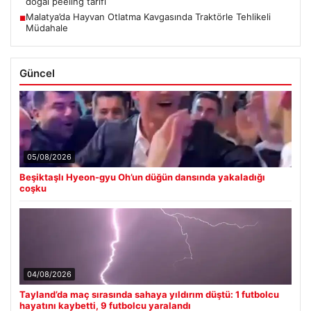
doğal peeling tarifi
Malatya’da Hayvan Otlatma Kavgasında Traktörle Tehlikeli
■
Müdahale
Güncel
05/08/2026
Beşiktaşlı Hyeon-gyu Oh’un düğün dansında yakaladığı
coşku
04/08/2026
Tayland’da maç sırasında sahaya yıldırım düştü: 1 futbolcu
hayatını kaybetti, 9 futbolcu yaralandı