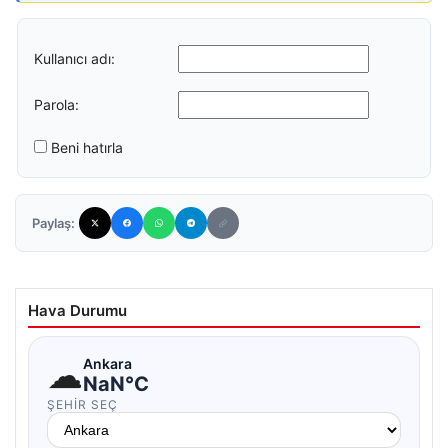
Kullanıcı adı:
Parola:
Beni hatırla
Paylaş:
Hava Durumu
☁
Ankara
NaN°C
ŞEHIR SEÇ