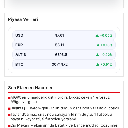
05.08.2026
Beşiktaşlı Hyeon-gyu Oh’un düğün
Piyasa Verileri
dansında yakaladığı coşku
Beşiktaş formasıyla tanınan Hyeon-gyu Oh, yakınlarının
düzenlediği düğünde sahneye çıkarak eğlenceli bir
USD
47.61
▲ +0.05%
dans performansı…
EUR
55.11
▲ +0.13%
ALTIN
6516.6
▲ +0.32%
BTC
3071472
▲ +0.91%
Son Eklenen Haberler
MGK’den 8 maddelik kritik bildiri: Dikkat çeken ‘Terörsüz
■
Bölge’ vurgusu
Beşiktaşlı Hyeon-gyu Oh’un düğün dansında yakaladığı coşku
■
Tayland’da maç sırasında sahaya yıldırım düştü: 1 futbolcu
■
hayatını kaybetti, 9 futbolcu yaralandı
Dış Mekan Mekanlarında Estetik ve bahçe mutfağı Çözümleri
■