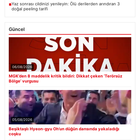
Yaz sonrası cildinizi yenileyin: Ölü derilerden arındıran 3
■
doğal peeling tarifi
Güncel
06/08/2026
MGK’den 8 maddelik kritik bildiri: Dikkat çeken ‘Terörsüz
Bölge’ vurgusu
05/08/2026
Beşiktaşlı Hyeon-gyu Oh’un düğün dansında yakaladığı
coşku