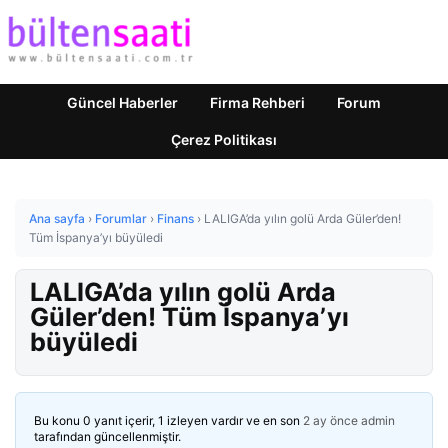
Güncel Haberler
Firma Rehberi
Forum
Çerez Politikası
Ana sayfa
›
Forumlar
›
Finans
›
LALIGA’da yılın golü Arda Güler’den!
Tüm İspanya’yı büyüledi
LALIGA’da yılın golü Arda
Güler’den! Tüm İspanya’yı
büyüledi
Bu konu 0 yanıt içerir, 1 izleyen vardır ve en son
2 ay önce
admin
tarafından güncellenmiştir.