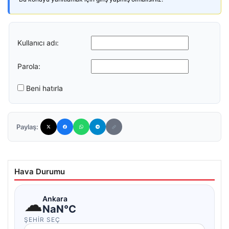
Kullanıcı adı:
Parola:
Beni hatırla
Paylaş:
Hava Durumu
☁
Ankara
NaN°C
ŞEHIR SEÇ