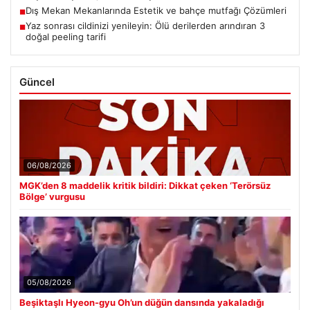
Dış Mekan Mekanlarında Estetik ve bahçe mutfağı Çözümleri
■
Yaz sonrası cildinizi yenileyin: Ölü derilerden arındıran 3
■
doğal peeling tarifi
Güncel
06/08/2026
MGK’den 8 maddelik kritik bildiri: Dikkat çeken ‘Terörsüz
Bölge’ vurgusu
05/08/2026
Beşiktaşlı Hyeon-gyu Oh’un düğün dansında yakaladığı