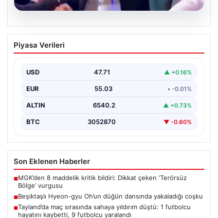
05.08.2026
Beşiktaşlı Hyeon-gyu Oh’un düğün
Piyasa Verileri
dansında yakaladığı coşku
Beşiktaş formasıyla tanınan Hyeon-gyu Oh, yakınlarının
düzenlediği düğünde sahneye çıkarak eğlenceli bir
USD
47.71
▲ +0.16%
dans performansı…
EUR
55.03
• -0.01%
ALTIN
6540.2
▲ +0.73%
BTC
3052870
▼ -0.60%
Son Eklenen Haberler
MGK’den 8 maddelik kritik bildiri: Dikkat çeken ‘Terörsüz
■
Bölge’ vurgusu
Beşiktaşlı Hyeon-gyu Oh’un düğün dansında yakaladığı coşku
■
Tayland’da maç sırasında sahaya yıldırım düştü: 1 futbolcu
■
hayatını kaybetti, 9 futbolcu yaralandı