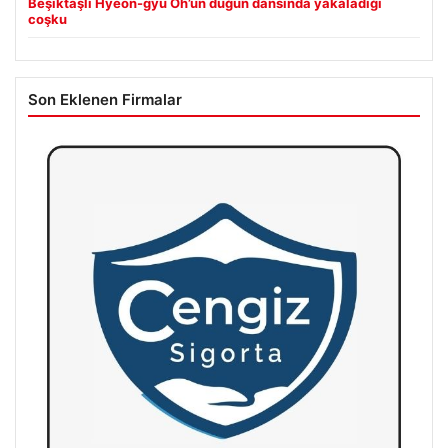
Beşiktaşlı Hyeon-gyu Oh’un düğün dansında yakaladığı
coşku
Son Eklenen Firmalar