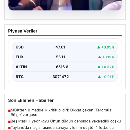
05.08.2026
Beşiktaşlı Hyeon-gyu Oh’un düğün
Piyasa Verileri
dansında yakaladığı coşku
Beşiktaş formasıyla tanınan Hyeon-gyu Oh, yakınlarının
düzenlediği düğünde sahneye çıkarak eğlenceli bir
USD
47.61
▲ +0.05%
dans performansı…
EUR
55.11
▲ +0.13%
ALTIN
6516.6
▲ +0.32%
BTC
3071472
▲ +0.91%
Son Eklenen Haberler
MGK’den 8 maddelik kritik bildiri: Dikkat çeken ‘Terörsüz
■
Bölge’ vurgusu
Beşiktaşlı Hyeon-gyu Oh’un düğün dansında yakaladığı coşku
■
Tayland’da maç sırasında sahaya yıldırım düştü: 1 futbolcu
■