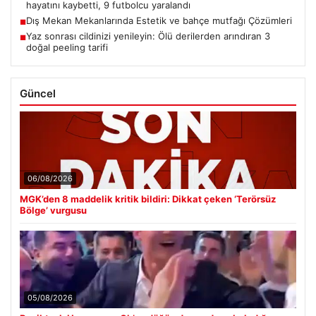
hayatını kaybetti, 9 futbolcu yaralandı
Dış Mekan Mekanlarında Estetik ve bahçe mutfağı Çözümleri
■
Yaz sonrası cildinizi yenileyin: Ölü derilerden arındıran 3
■
doğal peeling tarifi
Güncel
06/08/2026
MGK’den 8 maddelik kritik bildiri: Dikkat çeken ‘Terörsüz
Bölge’ vurgusu
05/08/2026