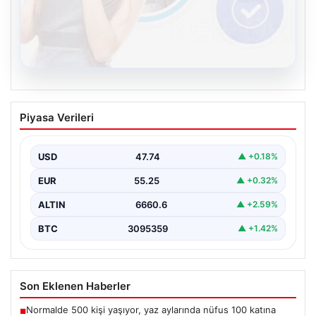
08.08.2026
Kelebek chat adresi İle Dijital İletişimin
Piyasa Verileri
Sertifikalı Adresi Ve Muhabbet
Deneyimi
USD
47.74
▲ +0.18%
İnternet çağında bireylerin güvenli bir tarzda irtibat
sağlaması kritik bir önem taşımaktadır. Güncel olarak…
EUR
55.25
▲ +0.32%
ALTIN
6660.6
▲ +2.59%
BTC
3095359
▲ +1.42%
Son Eklenen Haberler
Normalde 500 kişi yaşıyor, yaz aylarında nüfus 100 katına
■