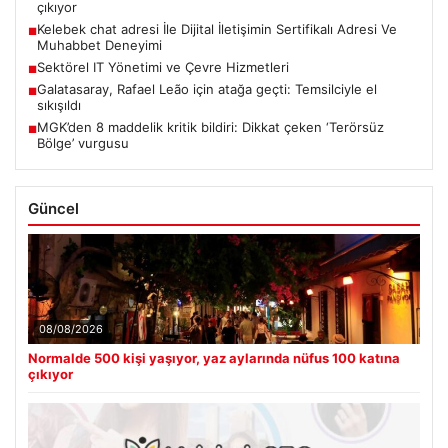
çıkıyor
Kelebek chat adresi İle Dijital İletişimin Sertifikalı Adresi Ve
■
Muhabbet Deneyimi
Sektörel IT Yönetimi ve Çevre Hizmetleri
■
Galatasaray, Rafael Leão için atağa geçti: Temsilciyle el
■
sıkışıldı
MGK’den 8 maddelik kritik bildiri: Dikkat çeken ‘Terörsüz
■
Bölge’ vurgusu
Güncel
08/08/2026
Normalde 500 kişi yaşıyor, yaz aylarında nüfus 100 katına
çıkıyor