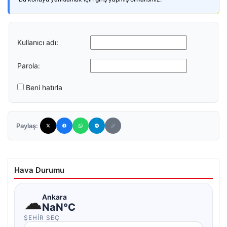
Kullanıcı adı:
Parola:
Beni hatırla
Paylaş:
Hava Durumu
☁
Ankara
NaN°C
ŞEHIR SEÇ