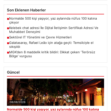
Son Eklenen Haberler
Normalde 500 kişi yaşıyor, yaz aylarında nüfus 100 katına
■
çıkıyor
Kelebek chat adresi İle Dijital İletişimin Sertifikalı Adresi Ve
■
Muhabbet Deneyimi
Sektörel IT Yönetimi ve Çevre Hizmetleri
■
Galatasaray, Rafael Leão için atağa geçti: Temsilciyle el
■
sıkışıldı
MGK’den 8 maddelik kritik bildiri: Dikkat çeken ‘Terörsüz
■
Bölge’ vurgusu
Güncel
08/08/2026
Normalde 500 kişi yaşıyor, yaz aylarında nüfus 100 katına