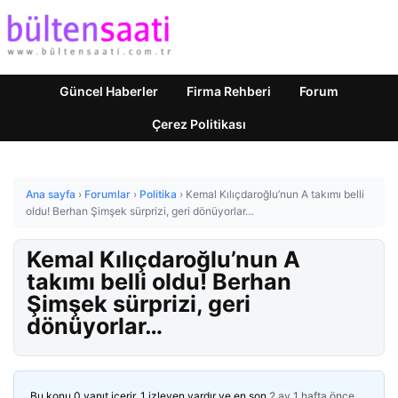
Güncel Haberler
Firma Rehberi
Forum
Çerez Politikası
Ana sayfa
›
Forumlar
›
Politika
›
Kemal Kılıçdaroğlu’nun A takımı belli
oldu! Berhan Şimşek sürprizi, geri dönüyorlar…
Kemal Kılıçdaroğlu’nun A
takımı belli oldu! Berhan
Şimşek sürprizi, geri
dönüyorlar…
Bu konu 0 yanıt içerir, 1 izleyen vardır ve en son
2 ay 1 hafta önce