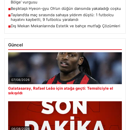
Bölge’ vurgusu
Beşiktaşlı Hyeon-gyu Oh’un düğün dansında yakaladığı coşku
■
Tayland’da maç sırasında sahaya yıldırım düştü: 1 futbolcu
■
hayatını kaybetti, 9 futbolcu yaralandı
Dış Mekan Mekanlarında Estetik ve bahçe mutfağı Çözümleri
■
Güncel
07/08/2026
Galatasaray, Rafael Leão için atağa geçti: Temsilciyle el
sıkışıldı
06/08/2026