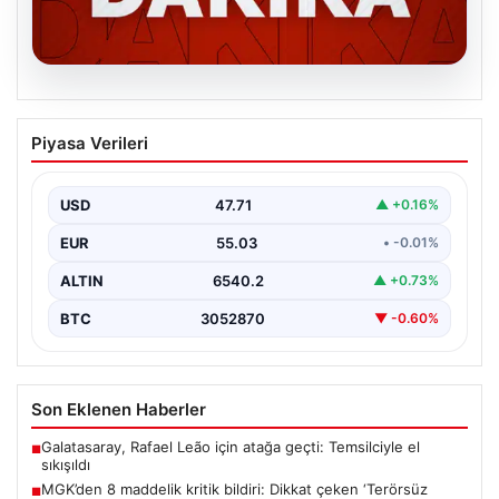
06.08.2026
MGK’den 8 maddelik kritik bildiri: Dikkat
Piyasa Verileri
çeken ‘Terörsüz Bölge’ vurgusu
USD
47.71
▲ +0.16%
EUR
55.03
• -0.01%
ALTIN
6540.2
▲ +0.73%
BTC
3052870
▼ -0.60%
Son Eklenen Haberler
Galatasaray, Rafael Leão için atağa geçti: Temsilciyle el
■
sıkışıldı
MGK’den 8 maddelik kritik bildiri: Dikkat çeken ‘Terörsüz
■