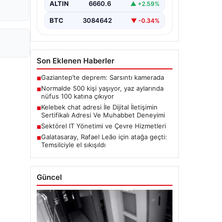
ALTIN
6660.6
▲ +2.59%
BTC
3084642
▼ -0.34%
Son Eklenen Haberler
Gaziantep’te deprem: Sarsıntı kamerada
■
Normalde 500 kişi yaşıyor, yaz aylarında
■
nüfus 100 katına çıkıyor
Kelebek chat adresi İle Dijital İletişimin
■
Sertifikalı Adresi Ve Muhabbet Deneyimi
Sektörel IT Yönetimi ve Çevre Hizmetleri
■
Galatasaray, Rafael Leão için atağa geçti:
■
Temsilciyle el sıkışıldı
Güncel