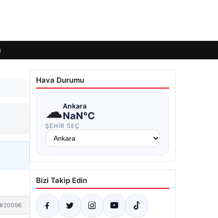
ı
Hava Durumu
☁
Ankara
NaN°C
ŞEHIR SEÇ
Bizi Takip Edin
#20096