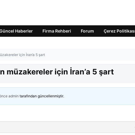
Güncel Haberler
Firma Rehberi
Forum
Çerez Politikas
zakereler için İran’a 5 şart
 müzakereler için İran’a 5 şart
 önce
admin
tarafından güncellenmiştir.