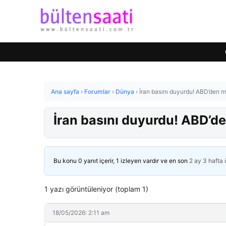
Ana sayfa
›
Forumlar
›
Dünya
›
İran basını duyurdu! ABD’den mü
İran basını duyurdu! ABD’den
Bu konu 0 yanıt içerir, 1 izleyen vardır ve en son
2 ay 3 hafta
1 yazı görüntüleniyor (toplam 1)
18/05/2026: 2:11 am