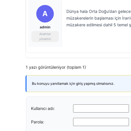
Dünya hala Orta Doğu’dan gelecek 
A
müzakerelerin başlaması için İran’d
müzakere edilmesi dahil 5 temel şar
admin
Anahtar
yönetici
1 yazı görüntüleniyor (toplam 1)
Bu konuyu yanıtlamak için giriş yapmış olmalısınız.
Kullanıcı adı:
Parola: