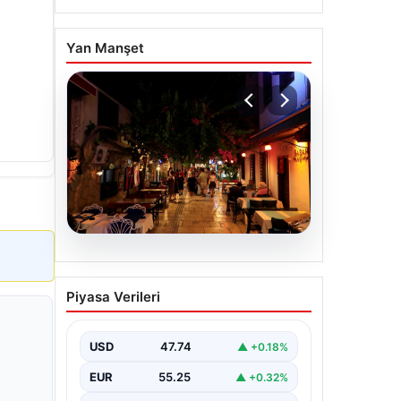
Yan Manşet
08.08.2026
Normalde 500 kişi
Piyasa Verileri
yaşıyor, yaz aylarında
nüfus 100 katına çıkıyor
USD
47.74
▲ +0.18%
EUR
55.25
▲ +0.32%