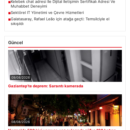
Kelebek chat adresi İle Dijital İletişimin Sertifikalı Adresi Ve
■
Muhabbet Deneyimi
Sektörel IT Yönetimi ve Çevre Hizmetleri
■
Galatasaray, Rafael Leão için atağa geçti: Temsilciyle el
■
sıkışıldı
Güncel
09/08/2026
Gaziantep’te deprem: Sarsıntı kamerada
08/08/2026