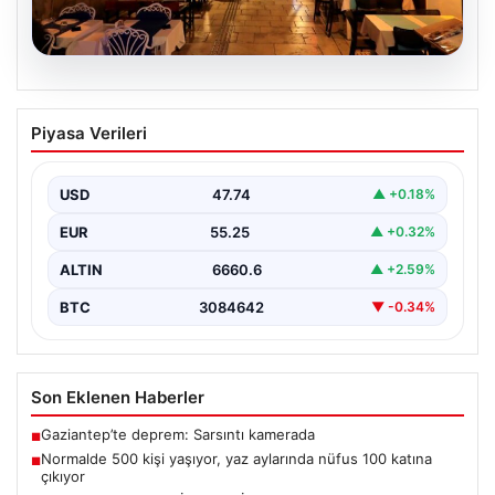
08.08.2026
Normalde 500 kişi yaşıyor, yaz
Piyasa Verileri
aylarında nüfus 100 katına çıkıyor
USD
47.74
▲ +0.18%
EUR
55.25
▲ +0.32%
ALTIN
6660.6
▲ +2.59%
BTC
3084642
▼ -0.34%
Son Eklenen Haberler
Gaziantep’te deprem: Sarsıntı kamerada
■
Normalde 500 kişi yaşıyor, yaz aylarında nüfus 100 katına
■
çıkıyor