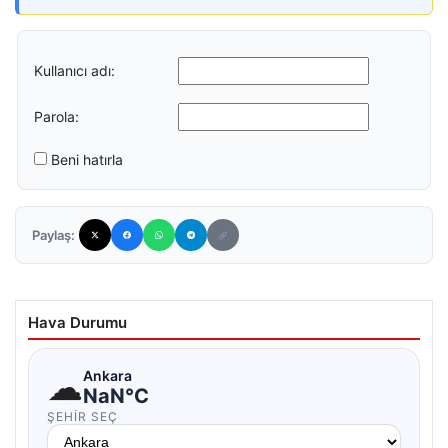
Kullanıcı adı:
Parola:
Beni hatırla
Paylaş:
Hava Durumu
☁
Ankara
NaN°C
ŞEHIR SEÇ