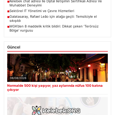
Kelebek chat adresi İle Dijital İletişimin Sertifikalı Adresi Ve
■
Muhabbet Deneyimi
Sektörel IT Yönetimi ve Çevre Hizmetleri
■
Galatasaray, Rafael Leão için atağa geçti: Temsilciyle el
■
sıkışıldı
MGK’den 8 maddelik kritik bildiri: Dikkat çeken ‘Terörsüz
■
Bölge’ vurgusu
Güncel
08/08/2026
Normalde 500 kişi yaşıyor, yaz aylarında nüfus 100 katına
çıkıyor