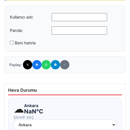
Kullanıcı adı:
Parola:
Beni hatırla
Paylaş:
Hava Durumu
☁
Ankara
NaN°C
ŞEHIR SEÇ