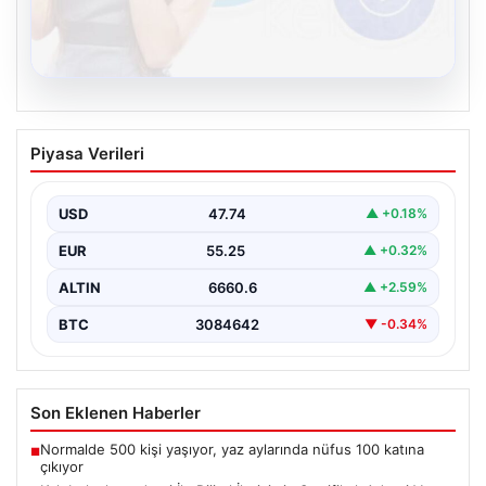
08.08.2026
Kelebek chat adresi İle Dijital İletişimin
Piyasa Verileri
Sertifikalı Adresi Ve Muhabbet
Deneyimi
USD
47.74
▲ +0.18%
İnternet çağında bireylerin güvenli bir tarzda irtibat
sağlaması kritik bir önem taşımaktadır. Güncel olarak…
EUR
55.25
▲ +0.32%
ALTIN
6660.6
▲ +2.59%
BTC
3084642
▼ -0.34%
Son Eklenen Haberler
Normalde 500 kişi yaşıyor, yaz aylarında nüfus 100 katına
■
çıkıyor