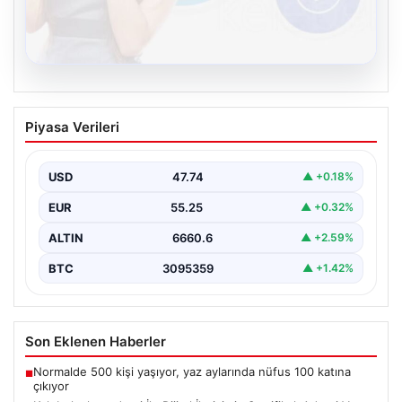
08.08.2026
Kelebek chat adresi İle Dijital İletişimin
Piyasa Verileri
Sertifikalı Adresi Ve Muhabbet
Deneyimi
USD
47.74
▲ +0.18%
İnternet çağında bireylerin güvenli bir tarzda irtibat
sağlaması kritik bir önem taşımaktadır. Güncel olarak…
EUR
55.25
▲ +0.32%
ALTIN
6660.6
▲ +2.59%
BTC
3095359
▲ +1.42%
Son Eklenen Haberler
Normalde 500 kişi yaşıyor, yaz aylarında nüfus 100 katına
■
çıkıyor