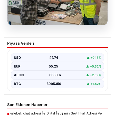
08.08.2026
Sektörel IT Yönetimi ve Çevre
Piyasa Verileri
Hizmetleri
Hızla değişen dijitalleşme sayesinde şirketler donanım
parklarını düzenli zamanda yenilemektedir. Bu yenileme
USD
47.74
▲ +0.18%
süreçlerinde boşta…
EUR
55.25
▲ +0.32%
ALTIN
6660.6
▲ +2.59%
BTC
3095359
▲ +1.42%
Son Eklenen Haberler
Kelebek chat adresi İle Dijital İletişimin Sertifikalı Adresi Ve
■