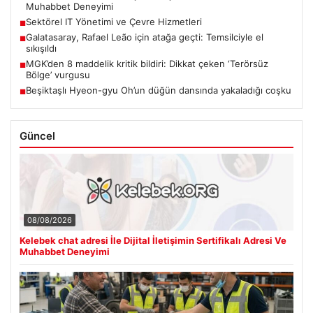
Muhabbet Deneyimi
Sektörel IT Yönetimi ve Çevre Hizmetleri
■
Galatasaray, Rafael Leão için atağa geçti: Temsilciyle el
■
sıkışıldı
MGK’den 8 maddelik kritik bildiri: Dikkat çeken ‘Terörsüz
■
Bölge’ vurgusu
Beşiktaşlı Hyeon-gyu Oh’un düğün dansında yakaladığı coşku
■
Güncel
08/08/2026
Kelebek chat adresi İle Dijital İletişimin Sertifikalı Adresi Ve
Muhabbet Deneyimi