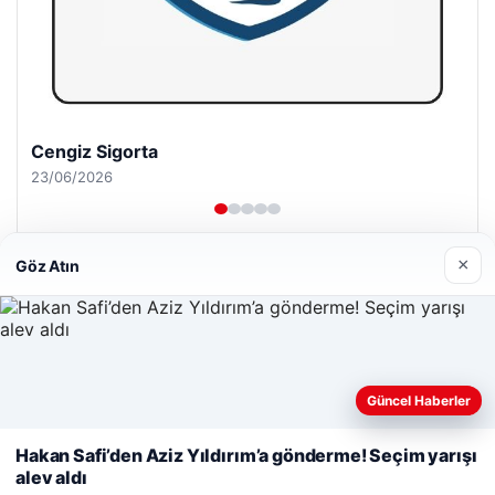
Cengiz Sigorta
23/06/2026
×
Göz Atın
© 2026 Bülten Saati – Güncel Haberler
Yeminli Tercüme Bürosu
|
Malta Dil Okulu
|
Web sitemizi nasıl kullandığınızı daha iyi anlayabilmek,
Güncel Haberler
lemagrup.com.tr
deneyiminizi kişiselleştirmek ve geliştirmek amacıyla çerezler
his
his
io
dhub
kullanıyoruz.
Çerez Politikamız
Hakan Safi’den Aziz Yıldırım’a gönderme! Seçim yarışı
alev aldı
Reddet
Kabul Et