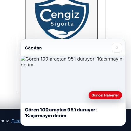
×
Göz Atın
Cengiz Sigorta
23/06/2026
Güncel Haberler
Gören 100 araçtan 95’i duruyor:
‘Kaçırmayın derim’
ıyoruz.
Çerez Politikamız
Reddet
Kabul Et
r