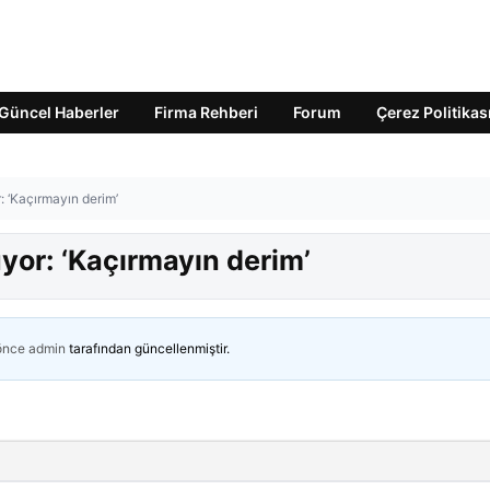
Güncel Haberler
Firma Rehberi
Forum
Çerez Politikas
: ‘Kaçırmayın derim’
yor: ‘Kaçırmayın derim’
 önce
admin
tarafından güncellenmiştir.