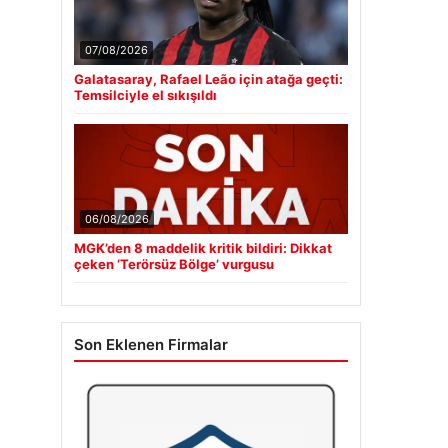
07/08/2026
Galatasaray, Rafael Leão için atağa geçti:
Temsilciyle el sıkışıldı
06/08/2026
MGK’den 8 maddelik kritik bildiri: Dikkat
çeken ‘Terörsüz Bölge’ vurgusu
Son Eklenen Firmalar