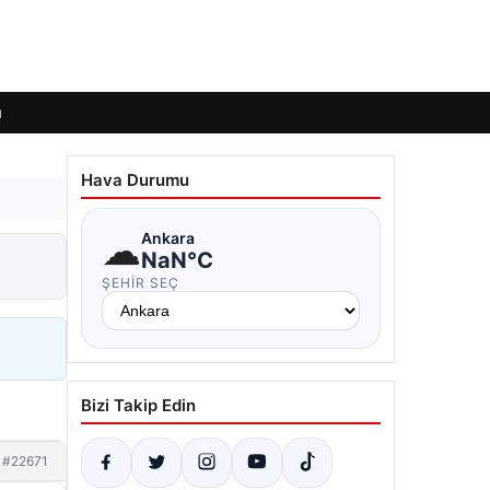
ı
Hava Durumu
☁
Ankara
NaN°C
ŞEHIR SEÇ
Bizi Takip Edin
#22671