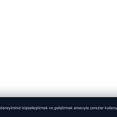
 deneyiminizi kişiselleştirmek ve geliştirmek amacıyla çerezler kullan
Yeminli Tercüme Bürosu
|
Malta Dil Okulu
|
lemagrup.com.t