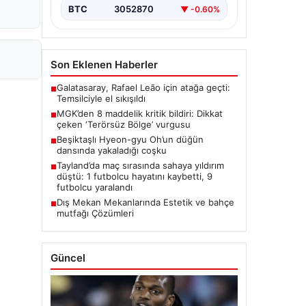
BTC
3052870
▼ -0.60%
Son Eklenen Haberler
Galatasaray, Rafael Leão için atağa geçti:
■
Temsilciyle el sıkışıldı
MGK’den 8 maddelik kritik bildiri: Dikkat
■
çeken ‘Terörsüz Bölge’ vurgusu
Beşiktaşlı Hyeon-gyu Oh’un düğün
■
dansında yakaladığı coşku
Tayland’da maç sırasında sahaya yıldırım
■
düştü: 1 futbolcu hayatını kaybetti, 9
futbolcu yaralandı
Dış Mekan Mekanlarında Estetik ve bahçe
■
mutfağı Çözümleri
Güncel