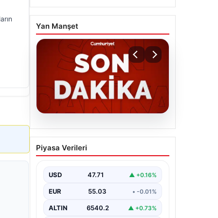
arın
Yan Manşet
06.08.2026
MGK’den 8 maddelik kritik
Piyasa Verileri
bildiri: Dikkat çeken
‘Terörsüz Bölge’ vurgusu
USD
47.71
▲ +0.16%
EUR
55.03
• -0.01%
ALTIN
6540.2
▲ +0.73%