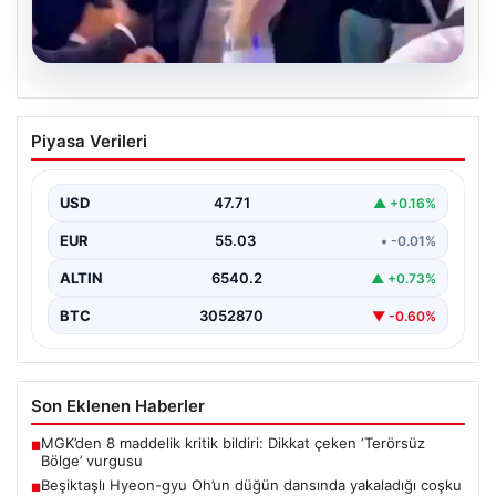
05.08.2026
Beşiktaşlı Hyeon-gyu Oh’un düğün
Piyasa Verileri
dansında yakaladığı coşku
Beşiktaş formasıyla tanınan Hyeon-gyu Oh, yakınlarının
düzenlediği düğünde sahneye çıkarak eğlenceli bir
USD
47.71
▲ +0.16%
dans performansı…
EUR
55.03
• -0.01%
ALTIN
6540.2
▲ +0.73%
BTC
3052870
▼ -0.60%
Son Eklenen Haberler
MGK’den 8 maddelik kritik bildiri: Dikkat çeken ‘Terörsüz
■
Bölge’ vurgusu
Beşiktaşlı Hyeon-gyu Oh’un düğün dansında yakaladığı coşku
■