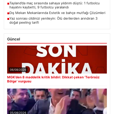
Tayland’da maç sırasında sahaya yıldırım düştü: 1 futbolcu
■
hayatını kaybetti, 9 futbolcu yaralandı
Dış Mekan Mekanlarında Estetik ve bahçe mutfağı Çözümleri
■
Yaz sonrası cildinizi yenileyin: Ölü derilerden arındıran 3
■
doğal peeling tarifi
Güncel
06/08/2026
MGK’den 8 maddelik kritik bildiri: Dikkat çeken ‘Terörsüz
Bölge’ vurgusu
05/08/2026