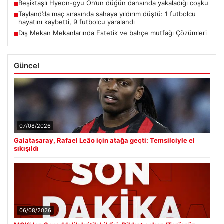
Beşiktaşlı Hyeon-gyu Oh’un düğün dansında yakaladığı coşku
■
Tayland’da maç sırasında sahaya yıldırım düştü: 1 futbolcu
■
hayatını kaybetti, 9 futbolcu yaralandı
Dış Mekan Mekanlarında Estetik ve bahçe mutfağı Çözümleri
■
Güncel
07/08/2026
Galatasaray, Rafael Leão için atağa geçti: Temsilciyle el
sıkışıldı
06/08/2026