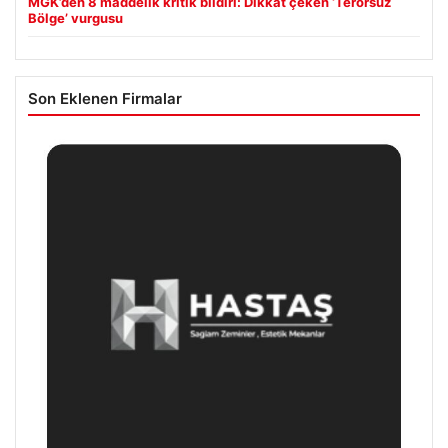
MGK’den 8 maddelik kritik bildiri: Dikkat çeken ‘Terörsüz
Bölge’ vurgusu
Son Eklenen Firmalar