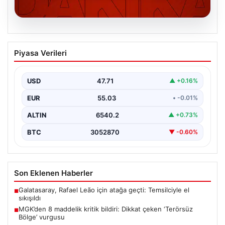
06.08.2026
MGK’den 8 maddelik kritik bildiri: Dikkat
Piyasa Verileri
çeken ‘Terörsüz Bölge’ vurgusu
USD
47.71
▲ +0.16%
EUR
55.03
• -0.01%
ALTIN
6540.2
▲ +0.73%
BTC
3052870
▼ -0.60%
Son Eklenen Haberler
Galatasaray, Rafael Leão için atağa geçti: Temsilciyle el
■
sıkışıldı
MGK’den 8 maddelik kritik bildiri: Dikkat çeken ‘Terörsüz
■
Bölge’ vurgusu