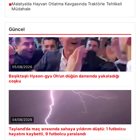
Malatya’da Hayvan Otlatma Kavgasında Traktörle Tehlikeli
■
Müdahale
Güncel
05/08/2026
Beşiktaşlı Hyeon-gyu Oh’un düğün dansında yakaladığı
coşku
04/08/2026
Tayland’da maç sırasında sahaya yıldırım düştü: 1 futbolcu
hayatını kaybetti, 9 futbolcu yaralandı