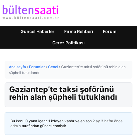
Güncel Haberler
Firma Rehberi
Forum
Çerez Politikası
Ana sayfa
›
Forumlar
›
Genel
›
Gaziantep’te taksi şoförünü rehin alan
şüpheli tutuklandı
Gaziantep’te taksi şoförünü
rehin alan şüpheli tutuklandı
Bu konu 0 yanıt içerir, 1 izleyen vardır ve en son
2 ay 3 hafta önce
admin
tarafından güncellenmiştir.