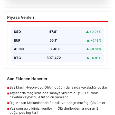
04.08.2026
Tayland’da maç sırasında sahaya
Piyasa Verileri
yıldırım düştü: 1 futbolcu hayatını
kaybetti, 9 futbolcu yaralandı
USD
47.61
▲ +0.05%
EUR
55.11
▲ +0.13%
ALTIN
6516.6
▲ +0.32%
BTC
3071472
▲ +0.91%
Son Eklenen Haberler
Beşiktaşlı Hyeon-gyu Oh’un düğün dansında yakaladığı coşku
■
Tayland’da maç sırasında sahaya yıldırım düştü: 1 futbolcu
■
hayatını kaybetti, 9 futbolcu yaralandı
Dış Mekan Mekanlarında Estetik ve bahçe mutfağı Çözümleri
■
Yaz sonrası cildinizi yenileyin: Ölü derilerden arındıran 3
■
doğal peeling tarifi