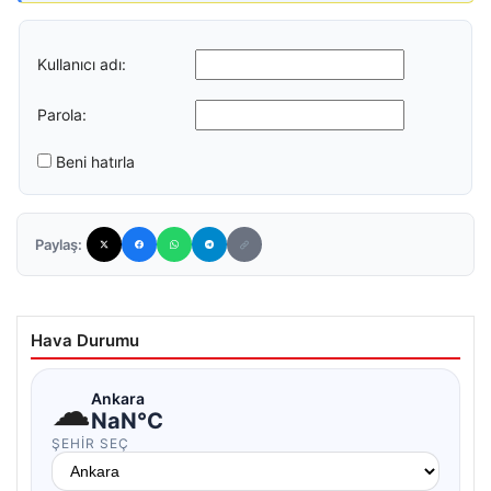
Kullanıcı adı:
Parola:
Beni hatırla
Paylaş:
Hava Durumu
☁
Ankara
NaN°C
ŞEHIR SEÇ