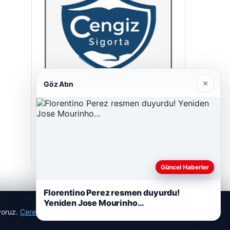
×
Göz Atın
Cengiz Sigorta
23/06/2026
Güncel Haberler
Florentino Perez resmen duyurdu!
Yeniden Jose Mourinho…
ıyoruz.
Çerez Politikamız
Reddet
Kabul Et
r