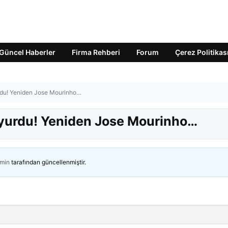
Güncel Haberler
Firma Rehberi
Forum
Çerez Politikas
rdu! Yeniden Jose Mourinho…
uyurdu! Yeniden Jose Mourinho…
min
tarafından güncellenmiştir.