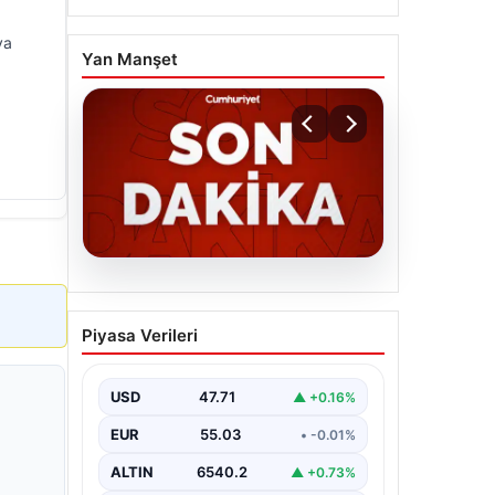
ya
Yan Manşet
06.08.2026
MGK’den 8 maddelik kritik
Piyasa Verileri
bildiri: Dikkat çeken
‘Terörsüz Bölge’ vurgusu
USD
47.71
▲ +0.16%
EUR
55.03
• -0.01%
ALTIN
6540.2
▲ +0.73%