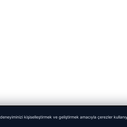
 deneyiminizi kişiselleştirmek ve geliştirmek amacıyla çerezler kullan
Yeminli Tercüme Bürosu
|
Malta Dil Okulu
|
lemagrup.com.t