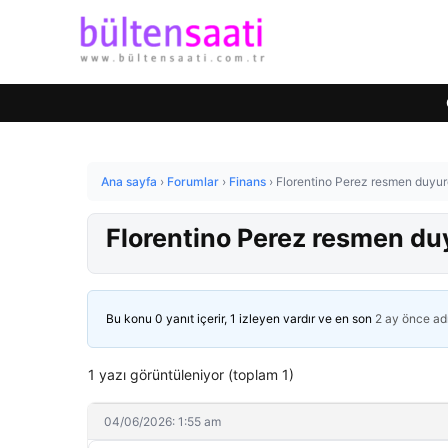
Ana sayfa
›
Forumlar
›
Finans
›
Florentino Perez resmen duyu
Florentino Perez resmen d
Bu konu 0 yanıt içerir, 1 izleyen vardır ve en son
2 ay önce
ad
1 yazı görüntüleniyor (toplam 1)
04/06/2026: 1:55 am