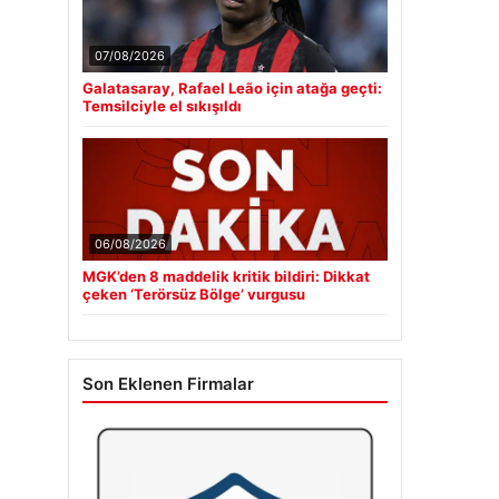
07/08/2026
Galatasaray, Rafael Leão için atağa geçti:
Temsilciyle el sıkışıldı
06/08/2026
MGK’den 8 maddelik kritik bildiri: Dikkat
çeken ‘Terörsüz Bölge’ vurgusu
Son Eklenen Firmalar