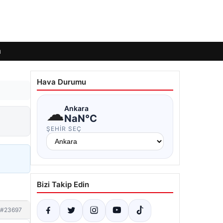
ı
Hava Durumu
☁
Ankara
NaN°C
ŞEHIR SEÇ
Bizi Takip Edin
#23697