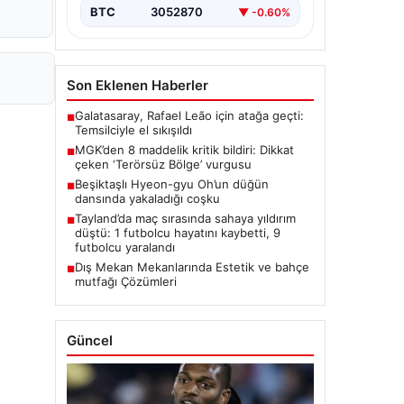
BTC
3052870
▼ -0.60%
Son Eklenen Haberler
Galatasaray, Rafael Leão için atağa geçti:
■
Temsilciyle el sıkışıldı
MGK’den 8 maddelik kritik bildiri: Dikkat
■
çeken ‘Terörsüz Bölge’ vurgusu
Beşiktaşlı Hyeon-gyu Oh’un düğün
■
dansında yakaladığı coşku
Tayland’da maç sırasında sahaya yıldırım
■
düştü: 1 futbolcu hayatını kaybetti, 9
futbolcu yaralandı
Dış Mekan Mekanlarında Estetik ve bahçe
■
mutfağı Çözümleri
Güncel