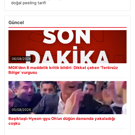
doğal peeling tarifi
Güncel
06/08/2026
MGK’den 8 maddelik kritik bildiri: Dikkat çeken ‘Terörsüz
Bölge’ vurgusu
05/08/2026
Beşiktaşlı Hyeon-gyu Oh’un düğün dansında yakaladığı
coşku