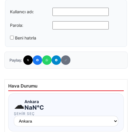
Kullanıcı adı:
Parola:
Beni hatırla
Paylaş:
Hava Durumu
☁
Ankara
NaN°C
ŞEHIR SEÇ