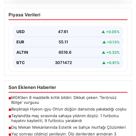
05.08.2026
Beşiktaşlı Hyeon-gyu Oh’un düğün
Piyasa Verileri
dansında yakaladığı coşku
Beşiktaş formasıyla tanınan Hyeon-gyu Oh, yakınlarının
düzenlediği düğünde sahneye çıkarak eğlenceli bir
USD
47.61
▲ +0.05%
dans performansı…
EUR
55.11
▲ +0.13%
ALTIN
6516.6
▲ +0.32%
BTC
3071472
▲ +0.91%
Son Eklenen Haberler
MGK’den 8 maddelik kritik bildiri: Dikkat çeken ‘Terörsüz
■
Bölge’ vurgusu
Beşiktaşlı Hyeon-gyu Oh’un düğün dansında yakaladığı coşku
■
Tayland’da maç sırasında sahaya yıldırım düştü: 1 futbolcu
■
hayatını kaybetti, 9 futbolcu yaralandı
Dış Mekan Mekanlarında Estetik ve bahçe mutfağı Çözümleri
■
Yaz sonrası cildinizi yenileyin: Ölü derilerden arındıran 3
■