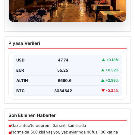
08.08.2026
Normalde 500 kişi yaşıyor, yaz
Piyasa Verileri
aylarında nüfus 100 katına çıkıyor
USD
47.74
▲ +0.18%
EUR
55.25
▲ +0.32%
ALTIN
6660.6
▲ +2.59%
BTC
3084642
▼ -0.34%
Son Eklenen Haberler
Gaziantep’te deprem: Sarsıntı kamerada
■
Normalde 500 kişi yaşıyor, yaz aylarında nüfus 100 katına
■