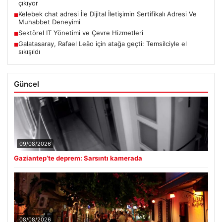
çıkıyor
Kelebek chat adresi İle Dijital İletişimin Sertifikalı Adresi Ve
■
Muhabbet Deneyimi
Sektörel IT Yönetimi ve Çevre Hizmetleri
■
Galatasaray, Rafael Leão için atağa geçti: Temsilciyle el
■
sıkışıldı
Güncel
09/08/2026
Gaziantep’te deprem: Sarsıntı kamerada
08/08/2026