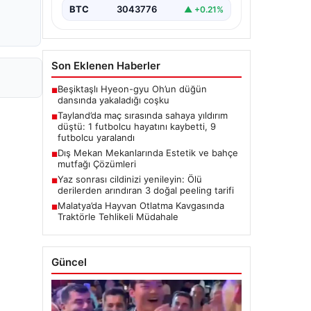
BTC
3043776
▲ +0.21%
Son Eklenen Haberler
Beşiktaşlı Hyeon-gyu Oh’un düğün
■
dansında yakaladığı coşku
Tayland’da maç sırasında sahaya yıldırım
■
düştü: 1 futbolcu hayatını kaybetti, 9
futbolcu yaralandı
Dış Mekan Mekanlarında Estetik ve bahçe
■
mutfağı Çözümleri
Yaz sonrası cildinizi yenileyin: Ölü
■
derilerden arındıran 3 doğal peeling tarifi
Malatya’da Hayvan Otlatma Kavgasında
■
Traktörle Tehlikeli Müdahale
Güncel