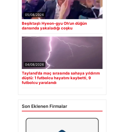
05/08/2026
Beşiktaşlı Hyeon-gyu Oh’un düğün
dansında yakaladığı coşku
04/08/2026
Tayland’da maç sırasında sahaya yıldırım
düştü: 1 futbolcu hayatını kaybetti, 9
futbolcu yaralandı
Son Eklenen Firmalar