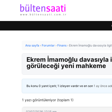
Ana sayfa
›
Forumlar
›
Finans
›
Ekrem İmamoğlu davasıyla ilgil
Ekrem İmamoğlu davasıyla il
görüleceği yeni mahkeme
Bu konu 0 yanıt içerir, 1 izleyen vardır ve en son
1 ay önce
ad
1 yazı görüntüleniyor (toplam 1)
02/07/2026: 12:15 am