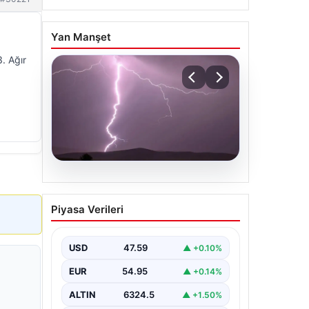
Yan Manşet
a
. Ağır
04.08.2026
Tayland’da maç sırasında
Piyasa Verileri
sahaya yıldırım düştü: 1
futbolcu hayatını kaybetti,
9 futbolcu yaralandı
USD
47.59
▲ +0.10%
EUR
54.95
▲ +0.14%
ALTIN
6324.5
▲ +1.50%