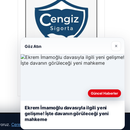
×
Göz Atın
Cengiz Sigorta
23/06/2026
Güncel Haberler
Ekrem İmamoğlu davasıyla ilgili yeni
gelişme! İşte davanın görüleceği yeni
mahkeme
ıyoruz.
Çerez Politikamız
Reddet
Kabul Et