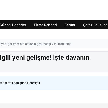
Güncel Haberler
Firma Rehberi
Forum
Çerez Politikas
i yeni gelişme! İşte davanın görüleceği yeni mahkeme
gili yeni gelişme! İşte davanın
min
tarafından güncellenmiştir.