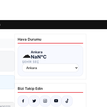
ı
Hava Durumu
☁
Ankara
NaN°C
ŞEHIR SEÇ
Bizi Takip Edin
#30221