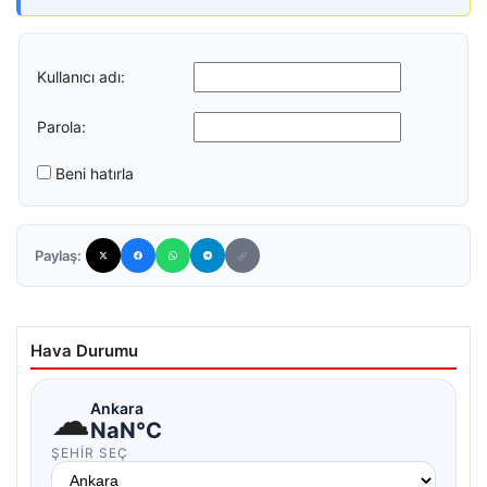
Kullanıcı adı:
Parola:
Beni hatırla
Paylaş:
Hava Durumu
☁
Ankara
NaN°C
ŞEHIR SEÇ