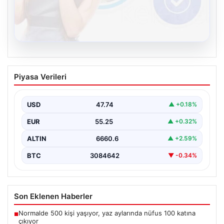
08.08.2026
Kelebek chat adresi İle Dijital İletişimin
Piyasa Verileri
Sertifikalı Adresi Ve Muhabbet
Deneyimi
USD
47.74
▲ +0.18%
İnternet çağında bireylerin güvenli bir tarzda irtibat
sağlaması kritik bir önem taşımaktadır. Güncel olarak…
EUR
55.25
▲ +0.32%
ALTIN
6660.6
▲ +2.59%
BTC
3084642
▼ -0.34%
Son Eklenen Haberler
Normalde 500 kişi yaşıyor, yaz aylarında nüfus 100 katına
■
çıkıyor