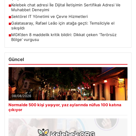
Kelebek chat adresi İle Dijital İletişimin Sertifikalı Adresi Ve
■
Muhabbet Deneyimi
Sektörel IT Yönetimi ve Çevre Hizmetleri
■
Galatasaray, Rafael Leão için atağa geçti: Temsilciyle el
■
sıkışıldı
MGK’den 8 maddelik kritik bildiri: Dikkat çeken ‘Terörsüz
■
Bölge’ vurgusu
Güncel
08/08/2026
Normalde 500 kişi yaşıyor, yaz aylarında nüfus 100 katına
çıkıyor