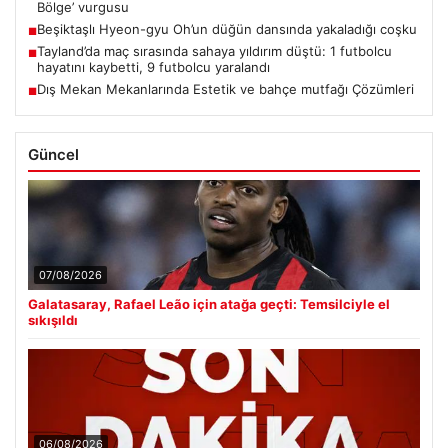
Bölge’ vurgusu
Beşiktaşlı Hyeon-gyu Oh’un düğün dansında yakaladığı coşku
■
Tayland’da maç sırasında sahaya yıldırım düştü: 1 futbolcu
■
hayatını kaybetti, 9 futbolcu yaralandı
Dış Mekan Mekanlarında Estetik ve bahçe mutfağı Çözümleri
■
Güncel
07/08/2026
Galatasaray, Rafael Leão için atağa geçti: Temsilciyle el
sıkışıldı
06/08/2026