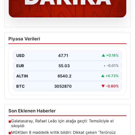
06.08.2026
MGK’den 8 maddelik kritik bildiri: Dikkat
Piyasa Verileri
çeken ‘Terörsüz Bölge’ vurgusu
USD
47.71
▲ +0.16%
EUR
55.03
• -0.01%
ALTIN
6540.2
▲ +0.73%
BTC
3052870
▼ -0.60%
Son Eklenen Haberler
Galatasaray, Rafael Leão için atağa geçti: Temsilciyle el
■
sıkışıldı
MGK’den 8 maddelik kritik bildiri: Dikkat çeken ‘Terörsüz
■