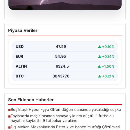
04.08.2026
Tayland’da maç sırasında sahaya
Piyasa Verileri
yıldırım düştü: 1 futbolcu hayatını
kaybetti, 9 futbolcu yaralandı
USD
47.59
▲ +0.10%
EUR
54.95
▲ +0.14%
ALTIN
6324.5
▲ +1.50%
BTC
3043776
▲ +0.21%
Son Eklenen Haberler
Beşiktaşlı Hyeon-gyu Oh’un düğün dansında yakaladığı coşku
■
Tayland’da maç sırasında sahaya yıldırım düştü: 1 futbolcu
■
hayatını kaybetti, 9 futbolcu yaralandı
Dış Mekan Mekanlarında Estetik ve bahçe mutfağı Çözümleri
■