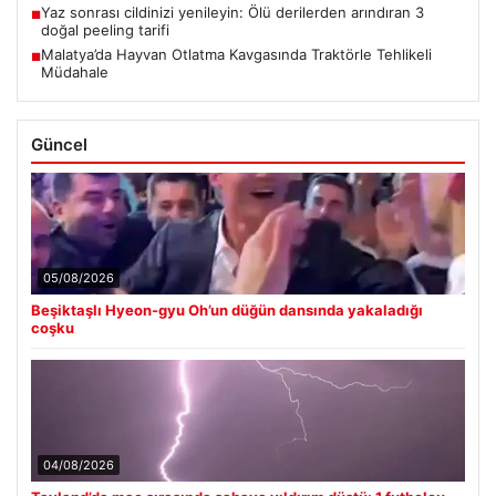
Yaz sonrası cildinizi yenileyin: Ölü derilerden arındıran 3
■
doğal peeling tarifi
Malatya’da Hayvan Otlatma Kavgasında Traktörle Tehlikeli
■
Müdahale
Güncel
05/08/2026
Beşiktaşlı Hyeon-gyu Oh’un düğün dansında yakaladığı
coşku
04/08/2026