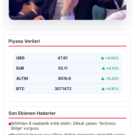
05.08.2026
Beşiktaşlı Hyeon-gyu Oh’un düğün
Piyasa Verileri
dansında yakaladığı coşku
Beşiktaş formasıyla tanınan Hyeon-gyu Oh, yakınlarının
düzenlediği düğünde sahneye çıkarak eğlenceli bir
USD
47.61
▲ +0.05%
dans performansı…
EUR
55.11
▲ +0.13%
ALTIN
6516.6
▲ +0.32%
BTC
3071472
▲ +0.91%
Son Eklenen Haberler
MGK’den 8 maddelik kritik bildiri: Dikkat çeken ‘Terörsüz
■
Bölge’ vurgusu
Beşiktaşlı Hyeon-gyu Oh’un düğün dansında yakaladığı coşku