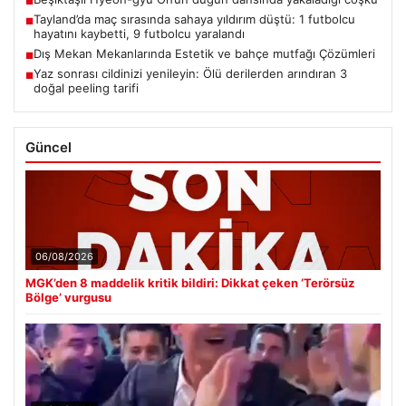
■
Tayland’da maç sırasında sahaya yıldırım düştü: 1 futbolcu
■
hayatını kaybetti, 9 futbolcu yaralandı
Dış Mekan Mekanlarında Estetik ve bahçe mutfağı Çözümleri
■
Yaz sonrası cildinizi yenileyin: Ölü derilerden arındıran 3
■
doğal peeling tarifi
Güncel
06/08/2026
MGK’den 8 maddelik kritik bildiri: Dikkat çeken ‘Terörsüz
Bölge’ vurgusu