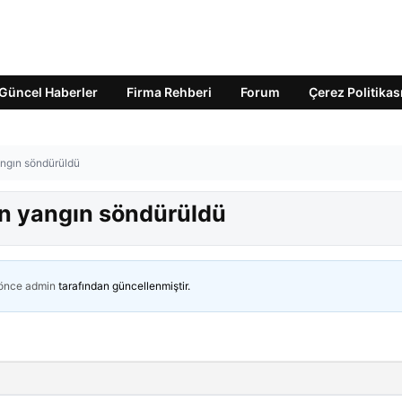
Güncel Haberler
Firma Rehberi
Forum
Çerez Politikas
angın söndürüldü
an yangın söndürüldü
 önce
admin
tarafından güncellenmiştir.