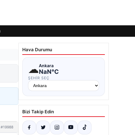
ı
Hava Durumu
☁
Ankara
NaN°C
ŞEHIR SEÇ
Bizi Takip Edin
#19988