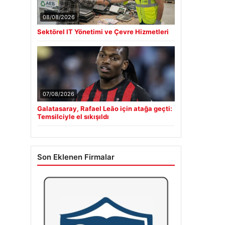
08/08/2026
Sektörel IT Yönetimi ve Çevre Hizmetleri
07/08/2026
Galatasaray, Rafael Leão için atağa geçti:
Temsilciyle el sıkışıldı
Son Eklenen Firmalar