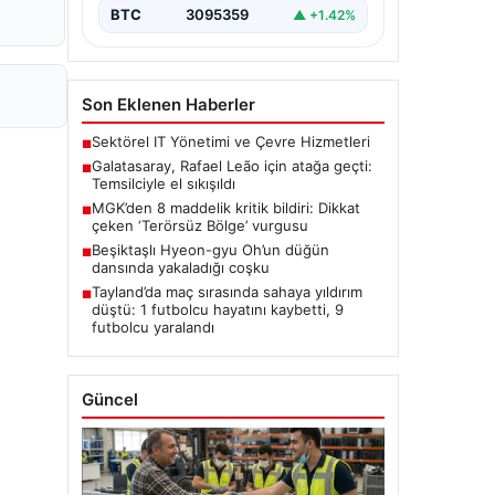
BTC
3095359
▲ +1.42%
Son Eklenen Haberler
Sektörel IT Yönetimi ve Çevre Hizmetleri
■
Galatasaray, Rafael Leão için atağa geçti:
■
Temsilciyle el sıkışıldı
MGK’den 8 maddelik kritik bildiri: Dikkat
■
çeken ‘Terörsüz Bölge’ vurgusu
Beşiktaşlı Hyeon-gyu Oh’un düğün
■
dansında yakaladığı coşku
Tayland’da maç sırasında sahaya yıldırım
■
düştü: 1 futbolcu hayatını kaybetti, 9
futbolcu yaralandı
Güncel